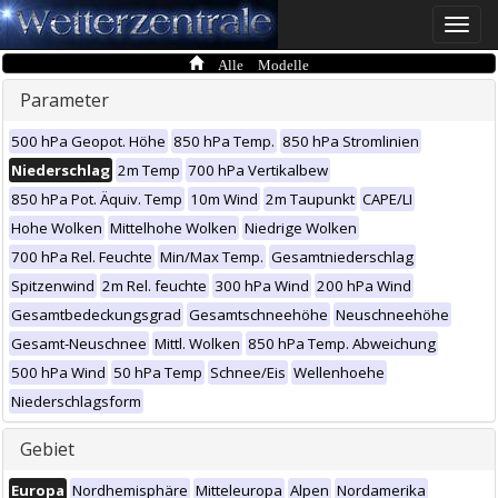
Toggle
naviga
Alle Modelle
Parameter
500 hPa Geopot. Höhe
850 hPa Temp.
850 hPa Stromlinien
Niederschlag
2m Temp
700 hPa Vertikalbew
850 hPa Pot. Äquiv. Temp
10m Wind
2m Taupunkt
CAPE/LI
Hohe Wolken
Mittelhohe Wolken
Niedrige Wolken
700 hPa Rel. Feuchte
Min/Max Temp.
Gesamtniederschlag
Spitzenwind
2m Rel. feuchte
300 hPa Wind
200 hPa Wind
Gesamtbedeckungsgrad
Gesamtschneehöhe
Neuschneehöhe
Gesamt-Neuschnee
Mittl. Wolken
850 hPa Temp. Abweichung
500 hPa Wind
50 hPa Temp
Schnee/Eis
Wellenhoehe
Niederschlagsform
Gebiet
Europa
Nordhemisphäre
Mitteleuropa
Alpen
Nordamerika