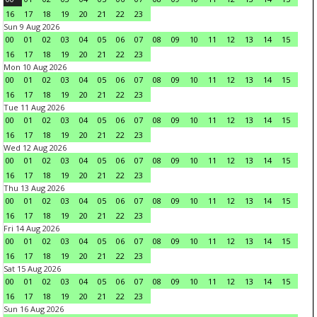
16
17
18
19
20
21
22
23
Sun 9 Aug 2026
00
01
02
03
04
05
06
07
08
09
10
11
12
13
14
15
16
17
18
19
20
21
22
23
Mon 10 Aug 2026
00
01
02
03
04
05
06
07
08
09
10
11
12
13
14
15
16
17
18
19
20
21
22
23
Tue 11 Aug 2026
00
01
02
03
04
05
06
07
08
09
10
11
12
13
14
15
16
17
18
19
20
21
22
23
Wed 12 Aug 2026
00
01
02
03
04
05
06
07
08
09
10
11
12
13
14
15
16
17
18
19
20
21
22
23
Thu 13 Aug 2026
00
01
02
03
04
05
06
07
08
09
10
11
12
13
14
15
16
17
18
19
20
21
22
23
Fri 14 Aug 2026
00
01
02
03
04
05
06
07
08
09
10
11
12
13
14
15
16
17
18
19
20
21
22
23
Sat 15 Aug 2026
00
01
02
03
04
05
06
07
08
09
10
11
12
13
14
15
16
17
18
19
20
21
22
23
Sun 16 Aug 2026