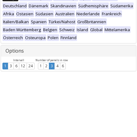
Deutschland
Dänemark
Skandinavien
Südhemisphäre
Südamerika
Afrika
Ostasien
Südasien
Australien
Niederlande
Frankreich
Italien/Balkan
Spanien
Türkei/Nahost
Großbritannien
Baden Württemberg
Belgien
Schweiz
Island
Global
Mittelamerika
Österreich
Osteuropa
Polen
Finnland
Options
Intervall
Number of panels in row
1
3
6
12
24
1
2
3
4
6