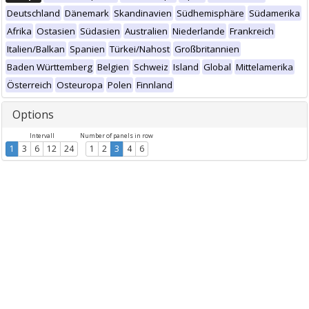
Deutschland
Dänemark
Skandinavien
Südhemisphäre
Südamerika
Afrika
Ostasien
Südasien
Australien
Niederlande
Frankreich
Italien/Balkan
Spanien
Türkei/Nahost
Großbritannien
Baden Württemberg
Belgien
Schweiz
Island
Global
Mittelamerika
Österreich
Osteuropa
Polen
Finnland
Options
Intervall
Number of panels in row
1
3
6
12
24
1
2
3
4
6