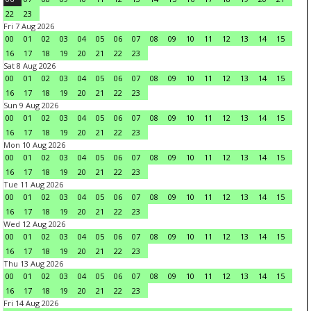
22
23
Fri 7 Aug 2026
00
01
02
03
04
05
06
07
08
09
10
11
12
13
14
15
16
17
18
19
20
21
22
23
Sat 8 Aug 2026
00
01
02
03
04
05
06
07
08
09
10
11
12
13
14
15
16
17
18
19
20
21
22
23
Sun 9 Aug 2026
00
01
02
03
04
05
06
07
08
09
10
11
12
13
14
15
16
17
18
19
20
21
22
23
Mon 10 Aug 2026
00
01
02
03
04
05
06
07
08
09
10
11
12
13
14
15
16
17
18
19
20
21
22
23
Tue 11 Aug 2026
00
01
02
03
04
05
06
07
08
09
10
11
12
13
14
15
16
17
18
19
20
21
22
23
Wed 12 Aug 2026
00
01
02
03
04
05
06
07
08
09
10
11
12
13
14
15
16
17
18
19
20
21
22
23
Thu 13 Aug 2026
00
01
02
03
04
05
06
07
08
09
10
11
12
13
14
15
16
17
18
19
20
21
22
23
Fri 14 Aug 2026