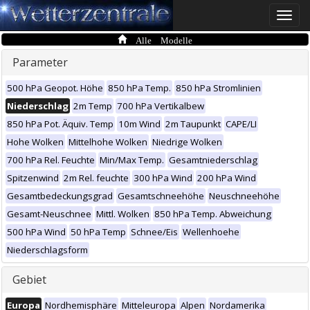
Toggle
naviga
Alle Modelle
Parameter
500 hPa Geopot. Höhe
850 hPa Temp.
850 hPa Stromlinien
Niederschlag
2m Temp
700 hPa Vertikalbew
850 hPa Pot. Äquiv. Temp
10m Wind
2m Taupunkt
CAPE/LI
Hohe Wolken
Mittelhohe Wolken
Niedrige Wolken
700 hPa Rel. Feuchte
Min/Max Temp.
Gesamtniederschlag
Spitzenwind
2m Rel. feuchte
300 hPa Wind
200 hPa Wind
Gesamtbedeckungsgrad
Gesamtschneehöhe
Neuschneehöhe
Gesamt-Neuschnee
Mittl. Wolken
850 hPa Temp. Abweichung
500 hPa Wind
50 hPa Temp
Schnee/Eis
Wellenhoehe
Niederschlagsform
Gebiet
Europa
Nordhemisphäre
Mitteleuropa
Alpen
Nordamerika