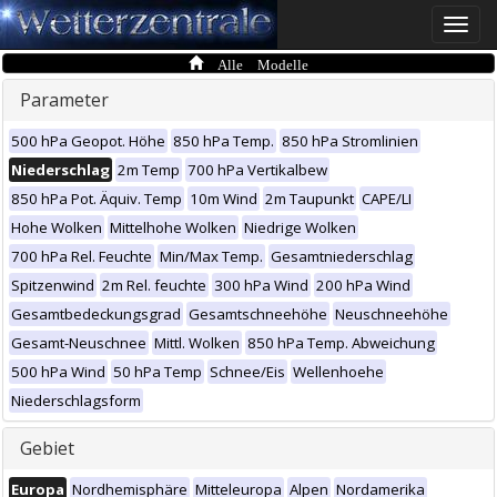
Toggle
naviga
Alle Modelle
Parameter
500 hPa Geopot. Höhe
850 hPa Temp.
850 hPa Stromlinien
Niederschlag
2m Temp
700 hPa Vertikalbew
850 hPa Pot. Äquiv. Temp
10m Wind
2m Taupunkt
CAPE/LI
Hohe Wolken
Mittelhohe Wolken
Niedrige Wolken
700 hPa Rel. Feuchte
Min/Max Temp.
Gesamtniederschlag
Spitzenwind
2m Rel. feuchte
300 hPa Wind
200 hPa Wind
Gesamtbedeckungsgrad
Gesamtschneehöhe
Neuschneehöhe
Gesamt-Neuschnee
Mittl. Wolken
850 hPa Temp. Abweichung
500 hPa Wind
50 hPa Temp
Schnee/Eis
Wellenhoehe
Niederschlagsform
Gebiet
Europa
Nordhemisphäre
Mitteleuropa
Alpen
Nordamerika