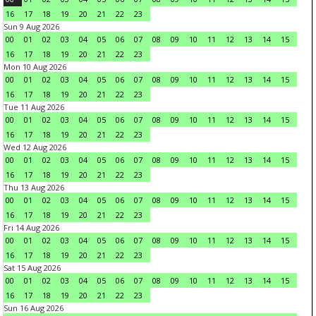
16
17
18
19
20
21
22
23
Sun 9 Aug 2026
00
01
02
03
04
05
06
07
08
09
10
11
12
13
14
15
16
17
18
19
20
21
22
23
Mon 10 Aug 2026
00
01
02
03
04
05
06
07
08
09
10
11
12
13
14
15
16
17
18
19
20
21
22
23
Tue 11 Aug 2026
00
01
02
03
04
05
06
07
08
09
10
11
12
13
14
15
16
17
18
19
20
21
22
23
Wed 12 Aug 2026
00
01
02
03
04
05
06
07
08
09
10
11
12
13
14
15
16
17
18
19
20
21
22
23
Thu 13 Aug 2026
00
01
02
03
04
05
06
07
08
09
10
11
12
13
14
15
16
17
18
19
20
21
22
23
Fri 14 Aug 2026
00
01
02
03
04
05
06
07
08
09
10
11
12
13
14
15
16
17
18
19
20
21
22
23
Sat 15 Aug 2026
00
01
02
03
04
05
06
07
08
09
10
11
12
13
14
15
16
17
18
19
20
21
22
23
Sun 16 Aug 2026