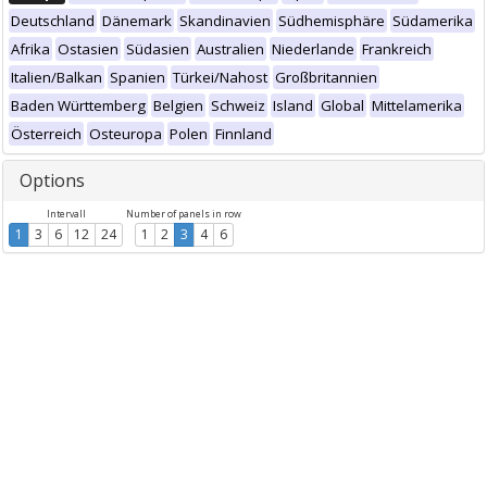
Deutschland
Dänemark
Skandinavien
Südhemisphäre
Südamerika
Afrika
Ostasien
Südasien
Australien
Niederlande
Frankreich
Italien/Balkan
Spanien
Türkei/Nahost
Großbritannien
Baden Württemberg
Belgien
Schweiz
Island
Global
Mittelamerika
Österreich
Osteuropa
Polen
Finnland
Options
Intervall
Number of panels in row
1
3
6
12
24
1
2
3
4
6