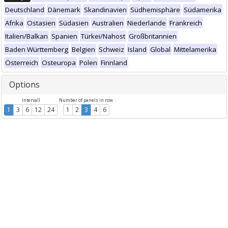
Deutschland
Dänemark
Skandinavien
Südhemisphäre
Südamerika
Afrika
Ostasien
Südasien
Australien
Niederlande
Frankreich
Italien/Balkan
Spanien
Türkei/Nahost
Großbritannien
Baden Württemberg
Belgien
Schweiz
Island
Global
Mittelamerika
Österreich
Osteuropa
Polen
Finnland
Options
Intervall
Number of panels in row
1
3
6
12
24
1
2
3
4
6