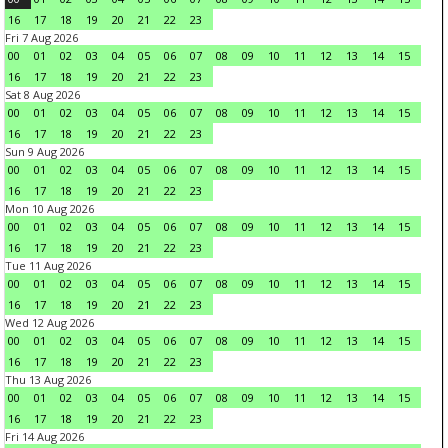
16
17
18
19
20
21
22
23
Fri 7 Aug 2026
00
01
02
03
04
05
06
07
08
09
10
11
12
13
14
15
16
17
18
19
20
21
22
23
Sat 8 Aug 2026
00
01
02
03
04
05
06
07
08
09
10
11
12
13
14
15
16
17
18
19
20
21
22
23
Sun 9 Aug 2026
00
01
02
03
04
05
06
07
08
09
10
11
12
13
14
15
16
17
18
19
20
21
22
23
Mon 10 Aug 2026
00
01
02
03
04
05
06
07
08
09
10
11
12
13
14
15
16
17
18
19
20
21
22
23
Tue 11 Aug 2026
00
01
02
03
04
05
06
07
08
09
10
11
12
13
14
15
16
17
18
19
20
21
22
23
Wed 12 Aug 2026
00
01
02
03
04
05
06
07
08
09
10
11
12
13
14
15
16
17
18
19
20
21
22
23
Thu 13 Aug 2026
00
01
02
03
04
05
06
07
08
09
10
11
12
13
14
15
16
17
18
19
20
21
22
23
Fri 14 Aug 2026