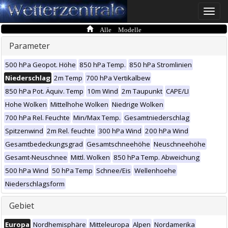
Toggle
naviga
Alle Modelle
Parameter
500 hPa Geopot. Höhe
850 hPa Temp.
850 hPa Stromlinien
Niederschlag
2m Temp
700 hPa Vertikalbew
850 hPa Pot. Äquiv. Temp
10m Wind
2m Taupunkt
CAPE/LI
Hohe Wolken
Mittelhohe Wolken
Niedrige Wolken
700 hPa Rel. Feuchte
Min/Max Temp.
Gesamtniederschlag
Spitzenwind
2m Rel. feuchte
300 hPa Wind
200 hPa Wind
Gesamtbedeckungsgrad
Gesamtschneehöhe
Neuschneehöhe
Gesamt-Neuschnee
Mittl. Wolken
850 hPa Temp. Abweichung
500 hPa Wind
50 hPa Temp
Schnee/Eis
Wellenhoehe
Niederschlagsform
Gebiet
Europa
Nordhemisphäre
Mitteleuropa
Alpen
Nordamerika