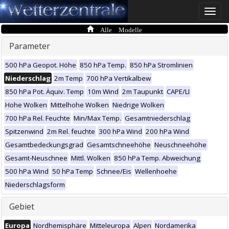
Toggle
naviga
Alle Modelle
Parameter
500 hPa Geopot. Höhe
850 hPa Temp.
850 hPa Stromlinien
Niederschlag
2m Temp
700 hPa Vertikalbew
850 hPa Pot. Äquiv. Temp
10m Wind
2m Taupunkt
CAPE/LI
Hohe Wolken
Mittelhohe Wolken
Niedrige Wolken
700 hPa Rel. Feuchte
Min/Max Temp.
Gesamtniederschlag
Spitzenwind
2m Rel. feuchte
300 hPa Wind
200 hPa Wind
Gesamtbedeckungsgrad
Gesamtschneehöhe
Neuschneehöhe
Gesamt-Neuschnee
Mittl. Wolken
850 hPa Temp. Abweichung
500 hPa Wind
50 hPa Temp
Schnee/Eis
Wellenhoehe
Niederschlagsform
Gebiet
Europa
Nordhemisphäre
Mitteleuropa
Alpen
Nordamerika