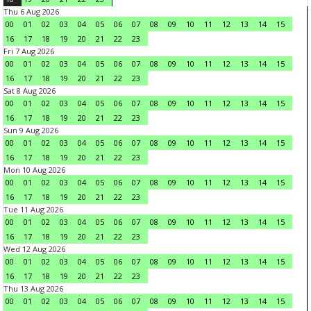
Thu 6 Aug 2026
00
01
02
03
04
05
06
07
08
09
10
11
12
13
14
15
16
17
18
19
20
21
22
23
Fri 7 Aug 2026
00
01
02
03
04
05
06
07
08
09
10
11
12
13
14
15
16
17
18
19
20
21
22
23
Sat 8 Aug 2026
00
01
02
03
04
05
06
07
08
09
10
11
12
13
14
15
16
17
18
19
20
21
22
23
Sun 9 Aug 2026
00
01
02
03
04
05
06
07
08
09
10
11
12
13
14
15
16
17
18
19
20
21
22
23
Mon 10 Aug 2026
00
01
02
03
04
05
06
07
08
09
10
11
12
13
14
15
16
17
18
19
20
21
22
23
Tue 11 Aug 2026
00
01
02
03
04
05
06
07
08
09
10
11
12
13
14
15
16
17
18
19
20
21
22
23
Wed 12 Aug 2026
00
01
02
03
04
05
06
07
08
09
10
11
12
13
14
15
16
17
18
19
20
21
22
23
Thu 13 Aug 2026
00
01
02
03
04
05
06
07
08
09
10
11
12
13
14
15