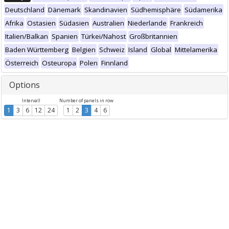
Deutschland
Dänemark
Skandinavien
Südhemisphäre
Südamerika
Afrika
Ostasien
Südasien
Australien
Niederlande
Frankreich
Italien/Balkan
Spanien
Türkei/Nahost
Großbritannien
Baden Württemberg
Belgien
Schweiz
Island
Global
Mittelamerika
Österreich
Osteuropa
Polen
Finnland
Options
Intervall
Number of panels in row
1
3
6
12
24
1
2
3
4
6