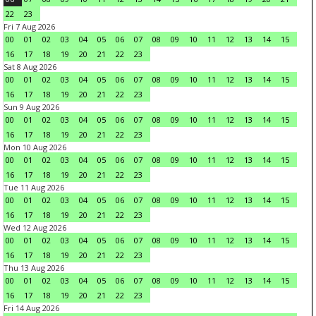
22
23
Fri 7 Aug 2026
00
01
02
03
04
05
06
07
08
09
10
11
12
13
14
15
16
17
18
19
20
21
22
23
Sat 8 Aug 2026
00
01
02
03
04
05
06
07
08
09
10
11
12
13
14
15
16
17
18
19
20
21
22
23
Sun 9 Aug 2026
00
01
02
03
04
05
06
07
08
09
10
11
12
13
14
15
16
17
18
19
20
21
22
23
Mon 10 Aug 2026
00
01
02
03
04
05
06
07
08
09
10
11
12
13
14
15
16
17
18
19
20
21
22
23
Tue 11 Aug 2026
00
01
02
03
04
05
06
07
08
09
10
11
12
13
14
15
16
17
18
19
20
21
22
23
Wed 12 Aug 2026
00
01
02
03
04
05
06
07
08
09
10
11
12
13
14
15
16
17
18
19
20
21
22
23
Thu 13 Aug 2026
00
01
02
03
04
05
06
07
08
09
10
11
12
13
14
15
16
17
18
19
20
21
22
23
Fri 14 Aug 2026