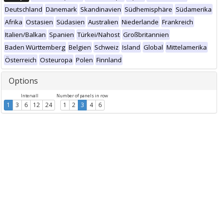
Deutschland
Dänemark
Skandinavien
Südhemisphäre
Südamerika
Afrika
Ostasien
Südasien
Australien
Niederlande
Frankreich
Italien/Balkan
Spanien
Türkei/Nahost
Großbritannien
Baden Württemberg
Belgien
Schweiz
Island
Global
Mittelamerika
Österreich
Osteuropa
Polen
Finnland
Options
Intervall
Number of panels in row
1
3
6
12
24
1
2
3
4
6