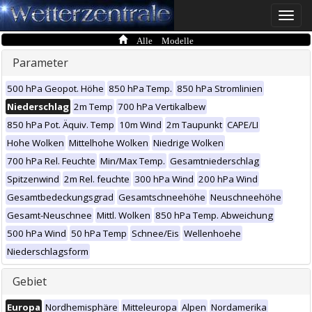
Toggle
naviga
Alle Modelle
Parameter
500 hPa Geopot. Höhe
850 hPa Temp.
850 hPa Stromlinien
Niederschlag
2m Temp
700 hPa Vertikalbew
850 hPa Pot. Äquiv. Temp
10m Wind
2m Taupunkt
CAPE/LI
Hohe Wolken
Mittelhohe Wolken
Niedrige Wolken
700 hPa Rel. Feuchte
Min/Max Temp.
Gesamtniederschlag
Spitzenwind
2m Rel. feuchte
300 hPa Wind
200 hPa Wind
Gesamtbedeckungsgrad
Gesamtschneehöhe
Neuschneehöhe
Gesamt-Neuschnee
Mittl. Wolken
850 hPa Temp. Abweichung
500 hPa Wind
50 hPa Temp
Schnee/Eis
Wellenhoehe
Niederschlagsform
Gebiet
Europa
Nordhemisphäre
Mitteleuropa
Alpen
Nordamerika