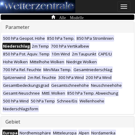
Toggle
naviga
Alle Modelle
Parameter
500 hPa Geopot. Höhe
850 hPa Temp.
850 hPa Stromlinien
Niederschlag
2m Temp
700 hPa Vertikalbew
850 hPa Pot. Äquiv. Temp
10m Wind
2m Taupunkt
CAPE/LI
Hohe Wolken
Mittelhohe Wolken
Niedrige Wolken
700 hPa Rel. Feuchte
Min/Max Temp.
Gesamtniederschlag
Spitzenwind
2m Rel. feuchte
300 hPa Wind
200 hPa Wind
Gesamtbedeckungsgrad
Gesamtschneehöhe
Neuschneehöhe
Gesamt-Neuschnee
Mittl. Wolken
850 hPa Temp. Abweichung
500 hPa Wind
50 hPa Temp
Schnee/Eis
Wellenhoehe
Niederschlagsform
Gebiet
Europa
Nordhemisphäre
Mitteleuropa
Alpen
Nordamerika