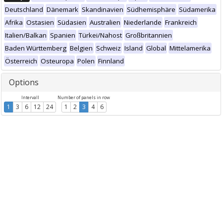
Deutschland
Dänemark
Skandinavien
Südhemisphäre
Südamerika
Afrika
Ostasien
Südasien
Australien
Niederlande
Frankreich
Italien/Balkan
Spanien
Türkei/Nahost
Großbritannien
Baden Württemberg
Belgien
Schweiz
Island
Global
Mittelamerika
Österreich
Osteuropa
Polen
Finnland
Options
Intervall
Number of panels in row
1
3
6
12
24
1
2
3
4
6