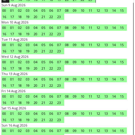
Sun 9 Aug 2026
00
01
02
03
04
05
06
07
08
09
10
11
12
13
14
15
16
17
18
19
20
21
22
23
Mon 10 Aug 2026
00
01
02
03
04
05
06
07
08
09
10
11
12
13
14
15
16
17
18
19
20
21
22
23
Tue 11 Aug 2026
00
01
02
03
04
05
06
07
08
09
10
11
12
13
14
15
16
17
18
19
20
21
22
23
Wed 12 Aug 2026
00
01
02
03
04
05
06
07
08
09
10
11
12
13
14
15
16
17
18
19
20
21
22
23
Thu 13 Aug 2026
00
01
02
03
04
05
06
07
08
09
10
11
12
13
14
15
16
17
18
19
20
21
22
23
Fri 14 Aug 2026
00
01
02
03
04
05
06
07
08
09
10
11
12
13
14
15
16
17
18
19
20
21
22
23
Sat 15 Aug 2026
00
01
02
03
04
05
06
07
08
09
10
11
12
13
14
15
16
17
18
19
20
21
22
23
Sun 16 Aug 2026
00
01
02
03
04
05
06
07
08
09
10
11
12
13
14
15