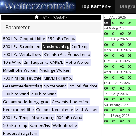
Top Karten
Diagr
Alle Modelle
Fri 7 Aug 2026
00
01
02
03
Parameter
Sat 8 Aug 2026
00
01
02
03
500 hPa Geopot. Höhe
850 hPa Temp.
Sun 9 Aug 2026
00
01
02
03
850 hPa Stromlinien
Niederschlag
2m Temp
Mon 10 Aug 2026
700 hPa Vertikalbew
850 hPa Pot. Äquiv. Temp
00
01
02
03
Tue 11 Aug 2026
10m Wind
2m Taupunkt
CAPE/LI
Hohe Wolken
00
01
02
03
Mittelhohe Wolken
Niedrige Wolken
Wed 12 Aug 2026
00
01
02
03
700 hPa Rel. Feuchte
Min/Max Temp.
Thu 13 Aug 2026
Gesamtniederschlag
Spitzenwind
2m Rel. feuchte
00
01
02
03
300 hPa Wind
200 hPa Wind
Fri 14 Aug 2026
00
01
02
03
Gesamtbedeckungsgrad
Gesamtschneehöhe
Sat 15 Aug 2026
Neuschneehöhe
Gesamt-Neuschnee
Mittl. Wolken
00
01
02
03
Sun 16 Aug 2026
850 hPa Temp. Abweichung
500 hPa Wind
00
01
02
03
50 hPa Temp
Schnee/Eis
Wellenhoehe
Niederschlagsform