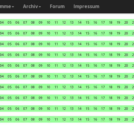
amme
Archiv
Forum
Impressum
04
05
06
07
08
09
10
11
12
13
14
15
16
17
18
19
20
2
04
05
06
07
08
09
10
11
12
13
14
15
16
17
18
19
20
2
04
05
06
07
08
09
10
11
12
13
14
15
16
17
18
19
20
2
04
05
06
07
08
09
10
11
12
13
14
15
16
17
18
19
20
2
04
05
06
07
08
09
10
11
12
13
14
15
16
17
18
19
20
2
04
05
06
07
08
09
10
11
12
13
14
15
16
17
18
19
20
2
04
05
06
07
08
09
10
11
12
13
14
15
16
17
18
19
20
2
04
05
06
07
08
09
10
11
12
13
14
15
16
17
18
19
20
2
04
05
06
07
08
09
10
11
12
13
14
15
16
17
18
19
20
2
04
05
06
07
08
09
10
11
12
13
14
15
16
17
18
19
20
2