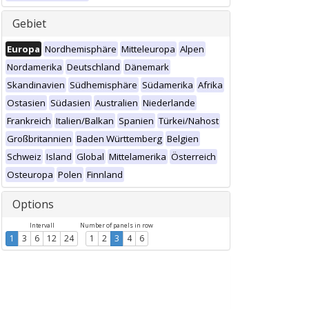
Gebiet
Europa
Nordhemisphäre
Mitteleuropa
Alpen
Nordamerika
Deutschland
Dänemark
Skandinavien
Südhemisphäre
Südamerika
Afrika
Ostasien
Südasien
Australien
Niederlande
Frankreich
Italien/Balkan
Spanien
Türkei/Nahost
Großbritannien
Baden Württemberg
Belgien
Schweiz
Island
Global
Mittelamerika
Österreich
Osteuropa
Polen
Finnland
Options
Intervall
Number of panels in row
1
3
6
12
24
1
2
3
4
6