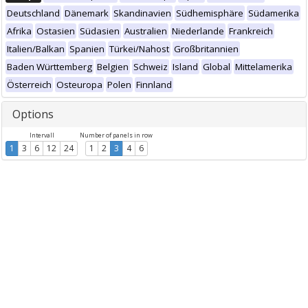
Deutschland
Dänemark
Skandinavien
Südhemisphäre
Südamerika
Afrika
Ostasien
Südasien
Australien
Niederlande
Frankreich
Italien/Balkan
Spanien
Türkei/Nahost
Großbritannien
Baden Württemberg
Belgien
Schweiz
Island
Global
Mittelamerika
Österreich
Osteuropa
Polen
Finnland
Options
Intervall
Number of panels in row
1
3
6
12
24
1
2
3
4
6