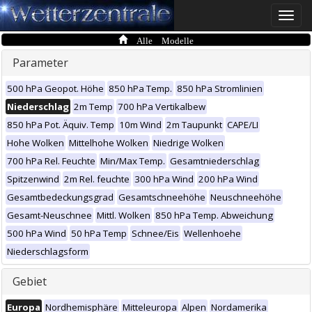
Toggle
naviga
Alle Modelle
Parameter
500 hPa Geopot. Höhe
850 hPa Temp.
850 hPa Stromlinien
Niederschlag
2m Temp
700 hPa Vertikalbew
850 hPa Pot. Äquiv. Temp
10m Wind
2m Taupunkt
CAPE/LI
Hohe Wolken
Mittelhohe Wolken
Niedrige Wolken
700 hPa Rel. Feuchte
Min/Max Temp.
Gesamtniederschlag
Spitzenwind
2m Rel. feuchte
300 hPa Wind
200 hPa Wind
Gesamtbedeckungsgrad
Gesamtschneehöhe
Neuschneehöhe
Gesamt-Neuschnee
Mittl. Wolken
850 hPa Temp. Abweichung
500 hPa Wind
50 hPa Temp
Schnee/Eis
Wellenhoehe
Niederschlagsform
Gebiet
Europa
Nordhemisphäre
Mitteleuropa
Alpen
Nordamerika