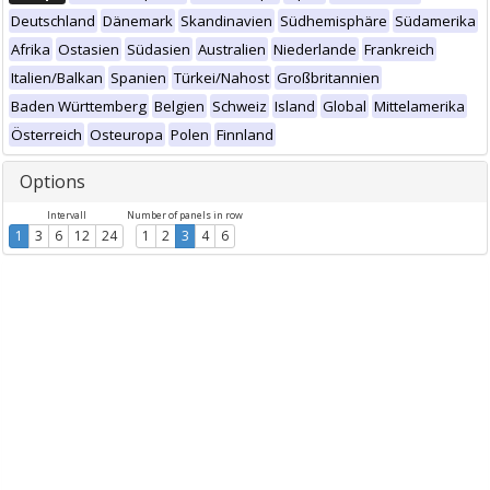
Deutschland
Dänemark
Skandinavien
Südhemisphäre
Südamerika
Afrika
Ostasien
Südasien
Australien
Niederlande
Frankreich
Italien/Balkan
Spanien
Türkei/Nahost
Großbritannien
Baden Württemberg
Belgien
Schweiz
Island
Global
Mittelamerika
Österreich
Osteuropa
Polen
Finnland
Options
Intervall
Number of panels in row
1
3
6
12
24
1
2
3
4
6