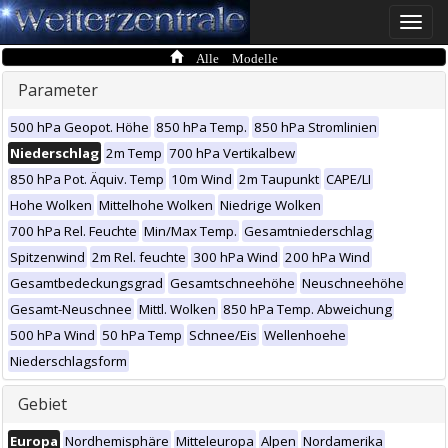
Toggle
naviga
Alle Modelle
Parameter
500 hPa Geopot. Höhe
850 hPa Temp.
850 hPa Stromlinien
Niederschlag
2m Temp
700 hPa Vertikalbew
850 hPa Pot. Äquiv. Temp
10m Wind
2m Taupunkt
CAPE/LI
Hohe Wolken
Mittelhohe Wolken
Niedrige Wolken
700 hPa Rel. Feuchte
Min/Max Temp.
Gesamtniederschlag
Spitzenwind
2m Rel. feuchte
300 hPa Wind
200 hPa Wind
Gesamtbedeckungsgrad
Gesamtschneehöhe
Neuschneehöhe
Gesamt-Neuschnee
Mittl. Wolken
850 hPa Temp. Abweichung
500 hPa Wind
50 hPa Temp
Schnee/Eis
Wellenhoehe
Niederschlagsform
Gebiet
Europa
Nordhemisphäre
Mitteleuropa
Alpen
Nordamerika