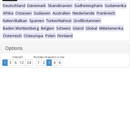
Deutschland
Dänemark
Skandinavien
Südhemisphäre
Südamerika
Afrika
Ostasien
Südasien
Australien
Niederlande
Frankreich
Italien/Balkan
Spanien
Türkei/Nahost
Großbritannien
Baden Württemberg
Belgien
Schweiz
Island
Global
Mittelamerika
Österreich
Osteuropa
Polen
Finnland
Options
Intervall
Number of panels in row
1
3
6
12
24
1
2
3
4
6