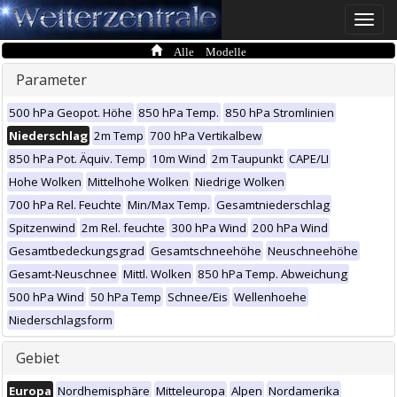
Toggle
naviga
Alle Modelle
Parameter
500 hPa Geopot. Höhe
850 hPa Temp.
850 hPa Stromlinien
Niederschlag
2m Temp
700 hPa Vertikalbew
850 hPa Pot. Äquiv. Temp
10m Wind
2m Taupunkt
CAPE/LI
Hohe Wolken
Mittelhohe Wolken
Niedrige Wolken
700 hPa Rel. Feuchte
Min/Max Temp.
Gesamtniederschlag
Spitzenwind
2m Rel. feuchte
300 hPa Wind
200 hPa Wind
Gesamtbedeckungsgrad
Gesamtschneehöhe
Neuschneehöhe
Gesamt-Neuschnee
Mittl. Wolken
850 hPa Temp. Abweichung
500 hPa Wind
50 hPa Temp
Schnee/Eis
Wellenhoehe
Niederschlagsform
Gebiet
Europa
Nordhemisphäre
Mitteleuropa
Alpen
Nordamerika