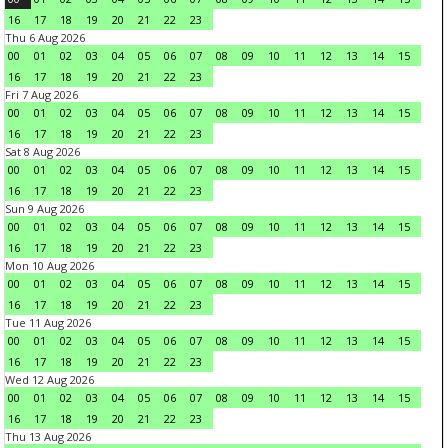
16
17
18
19
20
21
22
23
Thu 6 Aug 2026
00
01
02
03
04
05
06
07
08
09
10
11
12
13
14
15
16
17
18
19
20
21
22
23
Fri 7 Aug 2026
00
01
02
03
04
05
06
07
08
09
10
11
12
13
14
15
16
17
18
19
20
21
22
23
Sat 8 Aug 2026
00
01
02
03
04
05
06
07
08
09
10
11
12
13
14
15
16
17
18
19
20
21
22
23
Sun 9 Aug 2026
00
01
02
03
04
05
06
07
08
09
10
11
12
13
14
15
16
17
18
19
20
21
22
23
Mon 10 Aug 2026
00
01
02
03
04
05
06
07
08
09
10
11
12
13
14
15
16
17
18
19
20
21
22
23
Tue 11 Aug 2026
00
01
02
03
04
05
06
07
08
09
10
11
12
13
14
15
16
17
18
19
20
21
22
23
Wed 12 Aug 2026
00
01
02
03
04
05
06
07
08
09
10
11
12
13
14
15
16
17
18
19
20
21
22
23
Thu 13 Aug 2026