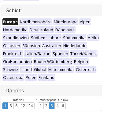
Gebiet
Europa
Nordhemisphäre
Mitteleuropa
Alpen
Nordamerika
Deutschland
Dänemark
Skandinavien
Südhemisphäre
Südamerika
Afrika
Ostasien
Südasien
Australien
Niederlande
Frankreich
Italien/Balkan
Spanien
Türkei/Nahost
Großbritannien
Baden Württemberg
Belgien
Schweiz
Island
Global
Mittelamerika
Österreich
Osteuropa
Polen
Finnland
Options
Intervall
Number of panels in row
1
3
6
12
24
1
2
3
4
6