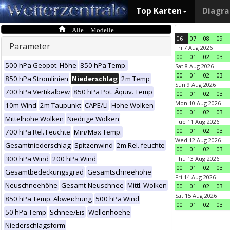
Top Karten
Diagr
Alle Modelle
06
07
08
09
Parameter
Fri 7 Aug 2026
00
01
02
03
500 hPa Geopot. Höhe
850 hPa Temp.
Sat 8 Aug 2026
00
01
02
03
850 hPa Stromlinien
Niederschlag
2m Temp
Sun 9 Aug 2026
700 hPa Vertikalbew
850 hPa Pot. Äquiv. Temp
00
01
02
03
Mon 10 Aug 2026
10m Wind
2m Taupunkt
CAPE/LI
Hohe Wolken
00
01
02
03
Mittelhohe Wolken
Niedrige Wolken
Tue 11 Aug 2026
00
01
02
03
700 hPa Rel. Feuchte
Min/Max Temp.
Wed 12 Aug 2026
Gesamtniederschlag
Spitzenwind
2m Rel. feuchte
00
01
02
03
300 hPa Wind
200 hPa Wind
Thu 13 Aug 2026
00
01
02
03
Gesamtbedeckungsgrad
Gesamtschneehöhe
Fri 14 Aug 2026
Neuschneehöhe
Gesamt-Neuschnee
Mittl. Wolken
00
01
02
03
Sat 15 Aug 2026
850 hPa Temp. Abweichung
500 hPa Wind
00
01
02
03
50 hPa Temp
Schnee/Eis
Wellenhoehe
Niederschlagsform