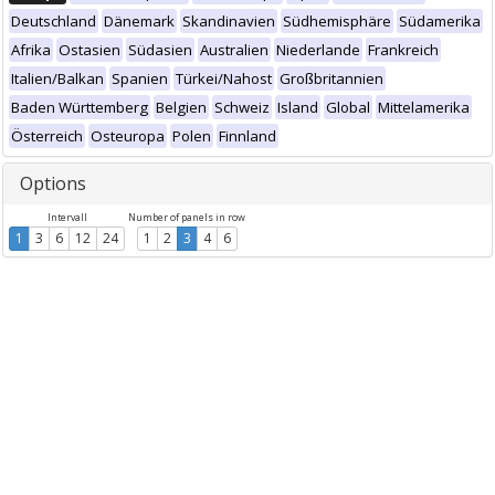
Deutschland
Dänemark
Skandinavien
Südhemisphäre
Südamerika
Afrika
Ostasien
Südasien
Australien
Niederlande
Frankreich
Italien/Balkan
Spanien
Türkei/Nahost
Großbritannien
Baden Württemberg
Belgien
Schweiz
Island
Global
Mittelamerika
Österreich
Osteuropa
Polen
Finnland
Options
Intervall
Number of panels in row
1
3
6
12
24
1
2
3
4
6