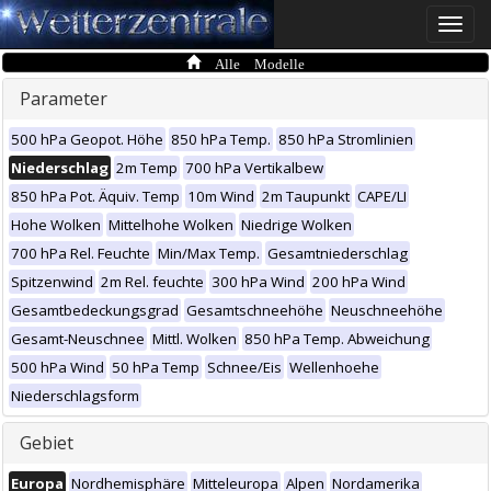
Toggle
naviga
Alle Modelle
Parameter
500 hPa Geopot. Höhe
850 hPa Temp.
850 hPa Stromlinien
Niederschlag
2m Temp
700 hPa Vertikalbew
850 hPa Pot. Äquiv. Temp
10m Wind
2m Taupunkt
CAPE/LI
Hohe Wolken
Mittelhohe Wolken
Niedrige Wolken
700 hPa Rel. Feuchte
Min/Max Temp.
Gesamtniederschlag
Spitzenwind
2m Rel. feuchte
300 hPa Wind
200 hPa Wind
Gesamtbedeckungsgrad
Gesamtschneehöhe
Neuschneehöhe
Gesamt-Neuschnee
Mittl. Wolken
850 hPa Temp. Abweichung
500 hPa Wind
50 hPa Temp
Schnee/Eis
Wellenhoehe
Niederschlagsform
Gebiet
Europa
Nordhemisphäre
Mitteleuropa
Alpen
Nordamerika