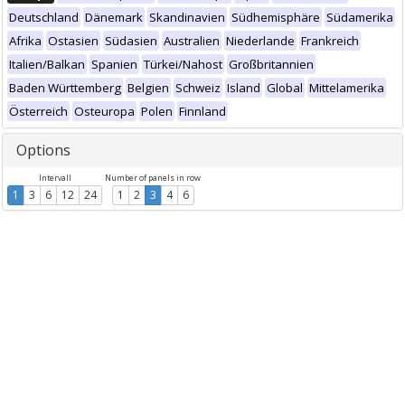
Deutschland
Dänemark
Skandinavien
Südhemisphäre
Südamerika
Afrika
Ostasien
Südasien
Australien
Niederlande
Frankreich
Italien/Balkan
Spanien
Türkei/Nahost
Großbritannien
Baden Württemberg
Belgien
Schweiz
Island
Global
Mittelamerika
Österreich
Osteuropa
Polen
Finnland
Options
Intervall
Number of panels in row
1
3
6
12
24
1
2
3
4
6