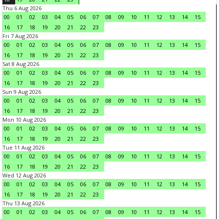
Thu 6 Aug 2026
00
01
02
03
04
05
06
07
08
09
10
11
12
13
14
15
16
17
18
19
20
21
22
23
Fri 7 Aug 2026
00
01
02
03
04
05
06
07
08
09
10
11
12
13
14
15
16
17
18
19
20
21
22
23
Sat 8 Aug 2026
00
01
02
03
04
05
06
07
08
09
10
11
12
13
14
15
16
17
18
19
20
21
22
23
Sun 9 Aug 2026
00
01
02
03
04
05
06
07
08
09
10
11
12
13
14
15
16
17
18
19
20
21
22
23
Mon 10 Aug 2026
00
01
02
03
04
05
06
07
08
09
10
11
12
13
14
15
16
17
18
19
20
21
22
23
Tue 11 Aug 2026
00
01
02
03
04
05
06
07
08
09
10
11
12
13
14
15
16
17
18
19
20
21
22
23
Wed 12 Aug 2026
00
01
02
03
04
05
06
07
08
09
10
11
12
13
14
15
16
17
18
19
20
21
22
23
Thu 13 Aug 2026
00
01
02
03
04
05
06
07
08
09
10
11
12
13
14
15