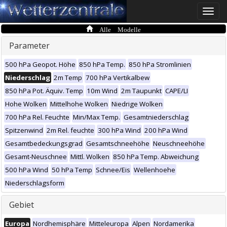
Toggle
naviga
Alle Modelle
Parameter
500 hPa Geopot. Höhe
850 hPa Temp.
850 hPa Stromlinien
Niederschlag
2m Temp
700 hPa Vertikalbew
850 hPa Pot. Äquiv. Temp
10m Wind
2m Taupunkt
CAPE/LI
Hohe Wolken
Mittelhohe Wolken
Niedrige Wolken
700 hPa Rel. Feuchte
Min/Max Temp.
Gesamtniederschlag
Spitzenwind
2m Rel. feuchte
300 hPa Wind
200 hPa Wind
Gesamtbedeckungsgrad
Gesamtschneehöhe
Neuschneehöhe
Gesamt-Neuschnee
Mittl. Wolken
850 hPa Temp. Abweichung
500 hPa Wind
50 hPa Temp
Schnee/Eis
Wellenhoehe
Niederschlagsform
Gebiet
Europa
Nordhemisphäre
Mitteleuropa
Alpen
Nordamerika