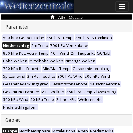
Toggle
naviga
Alle Modelle
Parameter
500 hPa Geopot. Höhe
850 hPa Temp.
850 hPa Stromlinien
Niederschlag
2m Temp
700 hPa Vertikalbew
850 hPa Pot. Äquiv. Temp
10m Wind
2m Taupunkt
CAPE/LI
Hohe Wolken
Mittelhohe Wolken
Niedrige Wolken
700 hPa Rel. Feuchte
Min/Max Temp.
Gesamtniederschlag
Spitzenwind
2m Rel. feuchte
300 hPa Wind
200 hPa Wind
Gesamtbedeckungsgrad
Gesamtschneehöhe
Neuschneehöhe
Gesamt-Neuschnee
Mittl. Wolken
850 hPa Temp. Abweichung
500 hPa Wind
50 hPa Temp
Schnee/Eis
Wellenhoehe
Niederschlagsform
Gebiet
Europa
Nordhemisphäre
Mitteleuropa
Alpen
Nordamerika