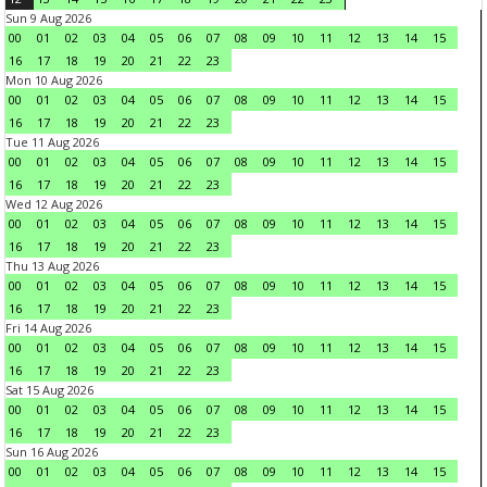
Sun 9 Aug 2026
00
01
02
03
04
05
06
07
08
09
10
11
12
13
14
15
16
17
18
19
20
21
22
23
Mon 10 Aug 2026
00
01
02
03
04
05
06
07
08
09
10
11
12
13
14
15
16
17
18
19
20
21
22
23
Tue 11 Aug 2026
00
01
02
03
04
05
06
07
08
09
10
11
12
13
14
15
16
17
18
19
20
21
22
23
Wed 12 Aug 2026
00
01
02
03
04
05
06
07
08
09
10
11
12
13
14
15
16
17
18
19
20
21
22
23
Thu 13 Aug 2026
00
01
02
03
04
05
06
07
08
09
10
11
12
13
14
15
16
17
18
19
20
21
22
23
Fri 14 Aug 2026
00
01
02
03
04
05
06
07
08
09
10
11
12
13
14
15
16
17
18
19
20
21
22
23
Sat 15 Aug 2026
00
01
02
03
04
05
06
07
08
09
10
11
12
13
14
15
16
17
18
19
20
21
22
23
Sun 16 Aug 2026
00
01
02
03
04
05
06
07
08
09
10
11
12
13
14
15