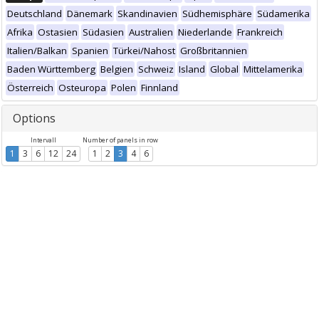
Deutschland
Dänemark
Skandinavien
Südhemisphäre
Südamerika
Afrika
Ostasien
Südasien
Australien
Niederlande
Frankreich
Italien/Balkan
Spanien
Türkei/Nahost
Großbritannien
Baden Württemberg
Belgien
Schweiz
Island
Global
Mittelamerika
Österreich
Osteuropa
Polen
Finnland
Options
Intervall
Number of panels in row
1
3
6
12
24
1
2
3
4
6