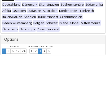
Deutschland
Dänemark
Skandinavien
Südhemisphäre
Südamerika
Afrika
Ostasien
Südasien
Australien
Niederlande
Frankreich
Italien/Balkan
Spanien
Türkei/Nahost
Großbritannien
Baden Württemberg
Belgien
Schweiz
Island
Global
Mittelamerika
Österreich
Osteuropa
Polen
Finnland
Options
Intervall
Number of panels in row
1
3
6
12
24
1
2
3
4
6