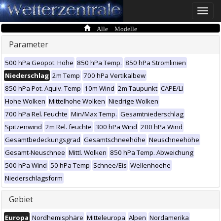
Toggle
naviga
Alle Modelle
Parameter
500 hPa Geopot. Höhe
850 hPa Temp.
850 hPa Stromlinien
Niederschlag
2m Temp
700 hPa Vertikalbew
850 hPa Pot. Äquiv. Temp
10m Wind
2m Taupunkt
CAPE/LI
Hohe Wolken
Mittelhohe Wolken
Niedrige Wolken
700 hPa Rel. Feuchte
Min/Max Temp.
Gesamtniederschlag
Spitzenwind
2m Rel. feuchte
300 hPa Wind
200 hPa Wind
Gesamtbedeckungsgrad
Gesamtschneehöhe
Neuschneehöhe
Gesamt-Neuschnee
Mittl. Wolken
850 hPa Temp. Abweichung
500 hPa Wind
50 hPa Temp
Schnee/Eis
Wellenhoehe
Niederschlagsform
Gebiet
Europa
Nordhemisphäre
Mitteleuropa
Alpen
Nordamerika