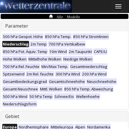
Toggle
naviga
Alle Modelle
Parameter
500 hPa Geopot. Höhe
850 hPa Temp.
850 hPa Stromlinien
Niederschlag
2m Temp
700 hPa Vertikalbew
850 hPa Pot. Äquiv. Temp
10m Wind
2m Taupunkt
CAPE/LI
Hohe Wolken
Mittelhohe Wolken
Niedrige Wolken
700 hPa Rel. Feuchte
Min/Max Temp.
Gesamtniederschlag
Spitzenwind
2m Rel. feuchte
300 hPa Wind
200 hPa Wind
Gesamtbedeckungsgrad
Gesamtschneehöhe
Neuschneehöhe
Gesamt-Neuschnee
Mittl. Wolken
850 hPa Temp. Abweichung
500 hPa Wind
50 hPa Temp
Schnee/Eis
Wellenhoehe
Niederschlagsform
Gebiet
Europa
Nordhemisphäre
Mitteleuropa
Alpen
Nordamerika