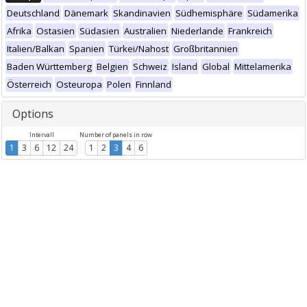
Deutschland
Dänemark
Skandinavien
Südhemisphäre
Südamerika
Afrika
Ostasien
Südasien
Australien
Niederlande
Frankreich
Italien/Balkan
Spanien
Türkei/Nahost
Großbritannien
Baden Württemberg
Belgien
Schweiz
Island
Global
Mittelamerika
Österreich
Osteuropa
Polen
Finnland
Options
Intervall
Number of panels in row
1
3
6
12
24
1
2
3
4
6