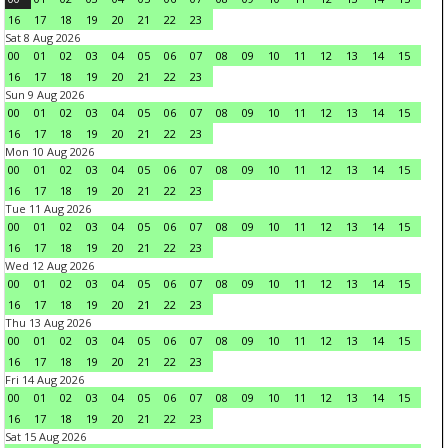
16
17
18
19
20
21
22
23
Sat 8 Aug 2026
00
01
02
03
04
05
06
07
08
09
10
11
12
13
14
15
16
17
18
19
20
21
22
23
Sun 9 Aug 2026
00
01
02
03
04
05
06
07
08
09
10
11
12
13
14
15
16
17
18
19
20
21
22
23
Mon 10 Aug 2026
00
01
02
03
04
05
06
07
08
09
10
11
12
13
14
15
16
17
18
19
20
21
22
23
Tue 11 Aug 2026
00
01
02
03
04
05
06
07
08
09
10
11
12
13
14
15
16
17
18
19
20
21
22
23
Wed 12 Aug 2026
00
01
02
03
04
05
06
07
08
09
10
11
12
13
14
15
16
17
18
19
20
21
22
23
Thu 13 Aug 2026
00
01
02
03
04
05
06
07
08
09
10
11
12
13
14
15
16
17
18
19
20
21
22
23
Fri 14 Aug 2026
00
01
02
03
04
05
06
07
08
09
10
11
12
13
14
15
16
17
18
19
20
21
22
23
Sat 15 Aug 2026