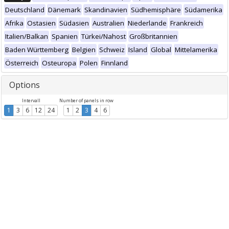
Deutschland
Dänemark
Skandinavien
Südhemisphäre
Südamerika
Afrika
Ostasien
Südasien
Australien
Niederlande
Frankreich
Italien/Balkan
Spanien
Türkei/Nahost
Großbritannien
Baden Württemberg
Belgien
Schweiz
Island
Global
Mittelamerika
Österreich
Osteuropa
Polen
Finnland
Options
Intervall
Number of panels in row
1
3
6
12
24
1
2
3
4
6