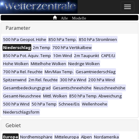
Toggle
naviga
Alle Modelle
Parameter
500 hPa Geopot. Höhe
850 hPa Temp.
850 hPa Stromlinien
Niederschlag
2m Temp
700 hPa Vertikalbew
850 hPa Pot. Äquiv. Temp
10m Wind
2m Taupunkt
CAPE/LI
Hohe Wolken
Mittelhohe Wolken
Niedrige Wolken
700 hPa Rel. Feuchte
Min/Max Temp.
Gesamtniederschlag
Spitzenwind
2m Rel. feuchte
300 hPa Wind
200 hPa Wind
Gesamtbedeckungsgrad
Gesamtschneehöhe
Neuschneehöhe
Gesamt-Neuschnee
Mittl. Wolken
850 hPa Temp. Abweichung
500 hPa Wind
50 hPa Temp
Schnee/Eis
Wellenhoehe
Niederschlagsform
Gebiet
Europa
Nordhemisphäre
Mitteleuropa
Alpen
Nordamerika