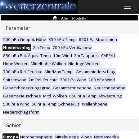
Toggle
naviga
Alle Modelle
Parameter
500 hPa Geopot. Höhe
850 hPa Temp.
850 hPa Stromlinien
Niederschlag
2m Temp
700 hPa Vertikalbew
850 hPa Pot. Äquiv. Temp
10m Wind
2m Taupunkt
CAPE/LI
Hohe Wolken
Mittelhohe Wolken
Niedrige Wolken
700 hPa Rel. Feuchte
Min/Max Temp.
Gesamtniederschlag
Spitzenwind
2m Rel. feuchte
300 hPa Wind
200 hPa Wind
Gesamtbedeckungsgrad
Gesamtschneehöhe
Neuschneehöhe
Gesamt-Neuschnee
Mittl. Wolken
850 hPa Temp. Abweichung
500 hPa Wind
50 hPa Temp
Schnee/Eis
Wellenhoehe
Niederschlagsform
Gebiet
Europa
Nordhemisphäre
Mitteleuropa
Alpen
Nordamerika