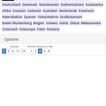
Deutschland
Dänemark
Skandinavien
Südhemisphäre
Südamerika
Afrika
Ostasien
Südasien
Australien
Niederlande
Frankreich
Italien/Balkan
Spanien
Türkei/Nahost
Großbritannien
Baden Württemberg
Belgien
Schweiz
Island
Global
Mittelamerika
Österreich
Osteuropa
Polen
Finnland
Options
Intervall
Number of panels in row
1
3
6
12
24
1
2
3
4
6