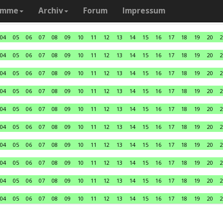
amme
Archiv
Forum
Impressum
04
05
06
07
08
09
10
11
12
13
14
15
16
17
18
19
20
2
04
05
06
07
08
09
10
11
12
13
14
15
16
17
18
19
20
2
04
05
06
07
08
09
10
11
12
13
14
15
16
17
18
19
20
2
04
05
06
07
08
09
10
11
12
13
14
15
16
17
18
19
20
2
04
05
06
07
08
09
10
11
12
13
14
15
16
17
18
19
20
2
04
05
06
07
08
09
10
11
12
13
14
15
16
17
18
19
20
2
04
05
06
07
08
09
10
11
12
13
14
15
16
17
18
19
20
2
04
05
06
07
08
09
10
11
12
13
14
15
16
17
18
19
20
2
04
05
06
07
08
09
10
11
12
13
14
15
16
17
18
19
20
2
04
05
06
07
08
09
10
11
12
13
14
15
16
17
18
19
20
2