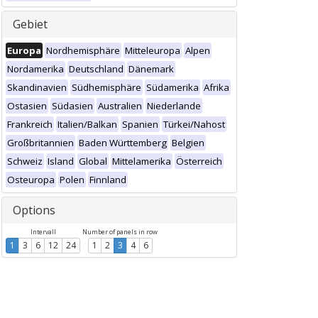
Gebiet
Europa
Nordhemisphäre
Mitteleuropa
Alpen
Nordamerika
Deutschland
Dänemark
Skandinavien
Südhemisphäre
Südamerika
Afrika
Ostasien
Südasien
Australien
Niederlande
Frankreich
Italien/Balkan
Spanien
Türkei/Nahost
Großbritannien
Baden Württemberg
Belgien
Schweiz
Island
Global
Mittelamerika
Österreich
Osteuropa
Polen
Finnland
Options
Intervall
Number of panels in row
1
3
6
12
24
1
2
3
4
6