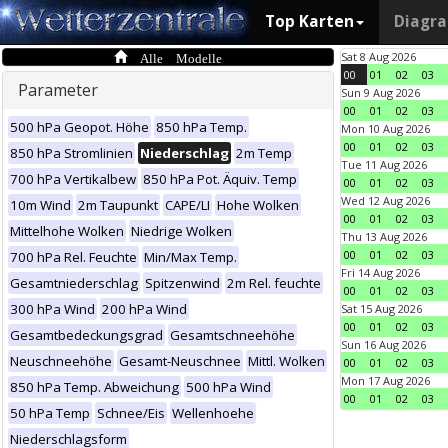
Top Karten
Diagr
Alle Modelle
Sat 8 Aug 2026
00
01
02
03
Parameter
Sun 9 Aug 2026
00
01
02
03
500 hPa Geopot. Höhe
850 hPa Temp.
Mon 10 Aug 2026
00
01
02
03
850 hPa Stromlinien
Niederschlag
2m Temp
Tue 11 Aug 2026
700 hPa Vertikalbew
850 hPa Pot. Äquiv. Temp
00
01
02
03
Wed 12 Aug 2026
10m Wind
2m Taupunkt
CAPE/LI
Hohe Wolken
00
01
02
03
Mittelhohe Wolken
Niedrige Wolken
Thu 13 Aug 2026
00
01
02
03
700 hPa Rel. Feuchte
Min/Max Temp.
Fri 14 Aug 2026
Gesamtniederschlag
Spitzenwind
2m Rel. feuchte
00
01
02
03
300 hPa Wind
200 hPa Wind
Sat 15 Aug 2026
00
01
02
03
Gesamtbedeckungsgrad
Gesamtschneehöhe
Sun 16 Aug 2026
Neuschneehöhe
Gesamt-Neuschnee
Mittl. Wolken
00
01
02
03
Mon 17 Aug 2026
850 hPa Temp. Abweichung
500 hPa Wind
00
01
02
03
50 hPa Temp
Schnee/Eis
Wellenhoehe
Niederschlagsform