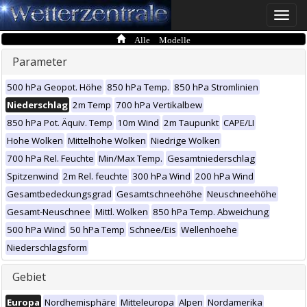
Toggle
naviga
Alle Modelle
Parameter
500 hPa Geopot. Höhe
850 hPa Temp.
850 hPa Stromlinien
Niederschlag
2m Temp
700 hPa Vertikalbew
850 hPa Pot. Äquiv. Temp
10m Wind
2m Taupunkt
CAPE/LI
Hohe Wolken
Mittelhohe Wolken
Niedrige Wolken
700 hPa Rel. Feuchte
Min/Max Temp.
Gesamtniederschlag
Spitzenwind
2m Rel. feuchte
300 hPa Wind
200 hPa Wind
Gesamtbedeckungsgrad
Gesamtschneehöhe
Neuschneehöhe
Gesamt-Neuschnee
Mittl. Wolken
850 hPa Temp. Abweichung
500 hPa Wind
50 hPa Temp
Schnee/Eis
Wellenhoehe
Niederschlagsform
Gebiet
Europa
Nordhemisphäre
Mitteleuropa
Alpen
Nordamerika