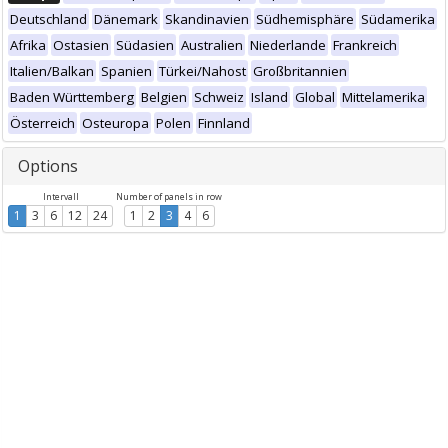
Deutschland
Dänemark
Skandinavien
Südhemisphäre
Südamerika
Afrika
Ostasien
Südasien
Australien
Niederlande
Frankreich
Italien/Balkan
Spanien
Türkei/Nahost
Großbritannien
Baden Württemberg
Belgien
Schweiz
Island
Global
Mittelamerika
Österreich
Osteuropa
Polen
Finnland
Options
Intervall
Number of panels in row
1
3
6
12
24
1
2
3
4
6