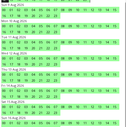
Sun 9 Aug 2026
00
01
02
03
04
05
06
07
08
09
10
11
12
13
14
15
16
17
18
19
20
21
22
23
Mon 10 Aug 2026
00
01
02
03
04
05
06
07
08
09
10
11
12
13
14
15
16
17
18
19
20
21
22
23
Tue 11 Aug 2026
00
01
02
03
04
05
06
07
08
09
10
11
12
13
14
15
16
17
18
19
20
21
22
23
Wed 12 Aug 2026
00
01
02
03
04
05
06
07
08
09
10
11
12
13
14
15
16
17
18
19
20
21
22
23
Thu 13 Aug 2026
00
01
02
03
04
05
06
07
08
09
10
11
12
13
14
15
16
17
18
19
20
21
22
23
Fri 14 Aug 2026
00
01
02
03
04
05
06
07
08
09
10
11
12
13
14
15
16
17
18
19
20
21
22
23
Sat 15 Aug 2026
00
01
02
03
04
05
06
07
08
09
10
11
12
13
14
15
16
17
18
19
20
21
22
23
Sun 16 Aug 2026
00
01
02
03
04
05
06
07
08
09
10
11
12
13
14
15