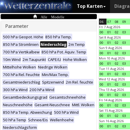
Top Karten
Diagr
Alle Modelle
06
07
08
09
Parameter
Fri 7 Aug 2026
00
01
02
03
500 hPa Geopot. Höhe
850 hPa Temp.
Sat 8 Aug 2026
00
01
02
03
850 hPa Stromlinien
Niederschlag
2m Temp
Sun 9 Aug 2026
700 hPa Vertikalbew
850 hPa Pot. Äquiv. Temp
00
01
02
03
Mon 10 Aug 2026
10m Wind
2m Taupunkt
CAPE/LI
Hohe Wolken
00
01
02
03
Mittelhohe Wolken
Niedrige Wolken
Tue 11 Aug 2026
00
01
02
03
700 hPa Rel. Feuchte
Min/Max Temp.
Wed 12 Aug 2026
Gesamtniederschlag
Spitzenwind
2m Rel. feuchte
00
01
02
03
300 hPa Wind
200 hPa Wind
Thu 13 Aug 2026
00
01
02
03
Gesamtbedeckungsgrad
Gesamtschneehöhe
Fri 14 Aug 2026
Neuschneehöhe
Gesamt-Neuschnee
Mittl. Wolken
00
01
02
03
Sat 15 Aug 2026
850 hPa Temp. Abweichung
500 hPa Wind
00
01
02
03
50 hPa Temp
Schnee/Eis
Wellenhoehe
Sun 16 Aug 2026
00
01
02
03
Niederschlagsform