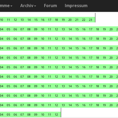
amme
Archiv
Forum
Impressum
10
11
12
13
14
15
16
17
18
19
20
21
22
23
04
05
06
07
08
09
10
11
12
13
14
15
16
17
18
19
20
2
04
05
06
07
08
09
10
11
12
13
14
15
16
17
18
19
20
2
04
05
06
07
08
09
10
11
12
13
14
15
16
17
18
19
20
2
04
05
06
07
08
09
10
11
12
13
14
15
16
17
18
19
20
2
04
05
06
07
08
09
10
11
12
13
14
15
16
17
18
19
20
2
04
05
06
07
08
09
10
11
12
13
14
15
16
17
18
19
20
2
04
05
06
07
08
09
10
11
12
13
14
15
16
17
18
19
20
2
04
05
06
07
08
09
10
11
12
13
14
15
16
17
18
19
20
2
04
05
06
07
08
09
10
11
12
13
14
15
16
17
18
19
20
2
04
05
06
07
08
09
10
11
12