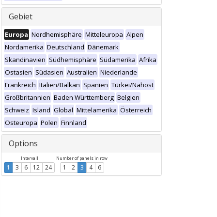
Gebiet
Europa
Nordhemisphäre
Mitteleuropa
Alpen
Nordamerika
Deutschland
Dänemark
Skandinavien
Südhemisphäre
Südamerika
Afrika
Ostasien
Südasien
Australien
Niederlande
Frankreich
Italien/Balkan
Spanien
Türkei/Nahost
Großbritannien
Baden Württemberg
Belgien
Schweiz
Island
Global
Mittelamerika
Österreich
Osteuropa
Polen
Finnland
Options
Intervall
Number of panels in row
1
3
6
12
24
1
2
3
4
6