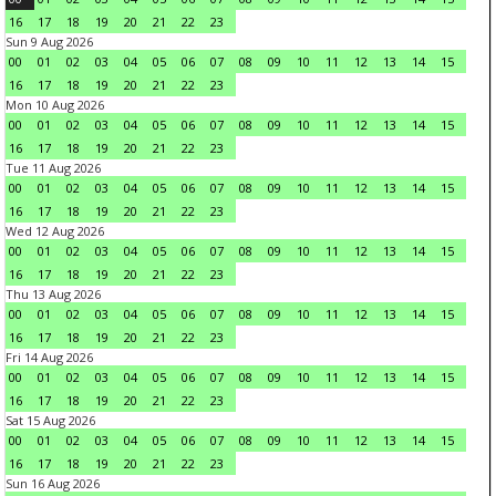
16
17
18
19
20
21
22
23
Sun 9 Aug 2026
00
01
02
03
04
05
06
07
08
09
10
11
12
13
14
15
16
17
18
19
20
21
22
23
Mon 10 Aug 2026
00
01
02
03
04
05
06
07
08
09
10
11
12
13
14
15
16
17
18
19
20
21
22
23
Tue 11 Aug 2026
00
01
02
03
04
05
06
07
08
09
10
11
12
13
14
15
16
17
18
19
20
21
22
23
Wed 12 Aug 2026
00
01
02
03
04
05
06
07
08
09
10
11
12
13
14
15
16
17
18
19
20
21
22
23
Thu 13 Aug 2026
00
01
02
03
04
05
06
07
08
09
10
11
12
13
14
15
16
17
18
19
20
21
22
23
Fri 14 Aug 2026
00
01
02
03
04
05
06
07
08
09
10
11
12
13
14
15
16
17
18
19
20
21
22
23
Sat 15 Aug 2026
00
01
02
03
04
05
06
07
08
09
10
11
12
13
14
15
16
17
18
19
20
21
22
23
Sun 16 Aug 2026