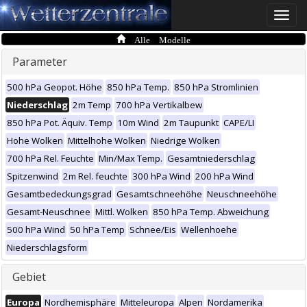
Toggle
naviga
Alle Modelle
Parameter
500 hPa Geopot. Höhe
850 hPa Temp.
850 hPa Stromlinien
Niederschlag
2m Temp
700 hPa Vertikalbew
850 hPa Pot. Äquiv. Temp
10m Wind
2m Taupunkt
CAPE/LI
Hohe Wolken
Mittelhohe Wolken
Niedrige Wolken
700 hPa Rel. Feuchte
Min/Max Temp.
Gesamtniederschlag
Spitzenwind
2m Rel. feuchte
300 hPa Wind
200 hPa Wind
Gesamtbedeckungsgrad
Gesamtschneehöhe
Neuschneehöhe
Gesamt-Neuschnee
Mittl. Wolken
850 hPa Temp. Abweichung
500 hPa Wind
50 hPa Temp
Schnee/Eis
Wellenhoehe
Niederschlagsform
Gebiet
Europa
Nordhemisphäre
Mitteleuropa
Alpen
Nordamerika