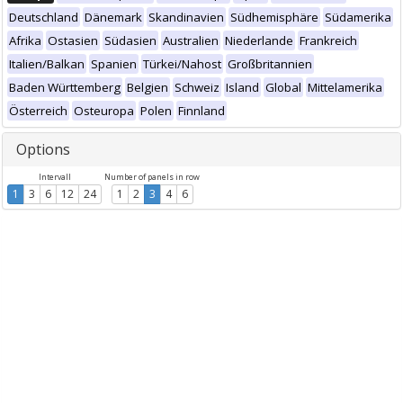
Deutschland
Dänemark
Skandinavien
Südhemisphäre
Südamerika
Afrika
Ostasien
Südasien
Australien
Niederlande
Frankreich
Italien/Balkan
Spanien
Türkei/Nahost
Großbritannien
Baden Württemberg
Belgien
Schweiz
Island
Global
Mittelamerika
Österreich
Osteuropa
Polen
Finnland
Options
Intervall
Number of panels in row
1
3
6
12
24
1
2
3
4
6