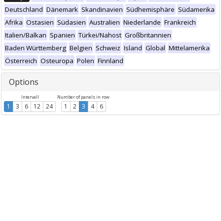
Deutschland
Dänemark
Skandinavien
Südhemisphäre
Südamerika
Afrika
Ostasien
Südasien
Australien
Niederlande
Frankreich
Italien/Balkan
Spanien
Türkei/Nahost
Großbritannien
Baden Württemberg
Belgien
Schweiz
Island
Global
Mittelamerika
Österreich
Osteuropa
Polen
Finnland
Options
Intervall
Number of panels in row
1
3
6
12
24
1
2
3
4
6