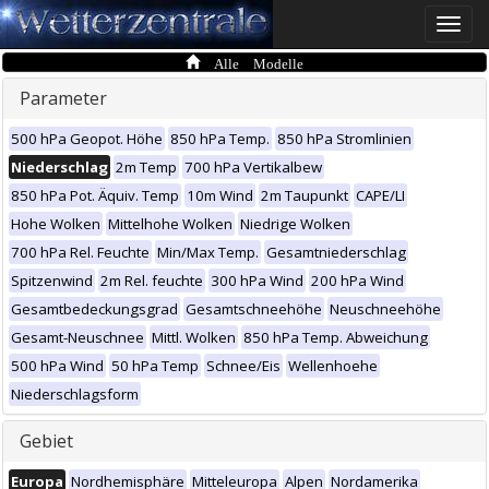
Toggle
naviga
Alle Modelle
Parameter
500 hPa Geopot. Höhe
850 hPa Temp.
850 hPa Stromlinien
Niederschlag
2m Temp
700 hPa Vertikalbew
850 hPa Pot. Äquiv. Temp
10m Wind
2m Taupunkt
CAPE/LI
Hohe Wolken
Mittelhohe Wolken
Niedrige Wolken
700 hPa Rel. Feuchte
Min/Max Temp.
Gesamtniederschlag
Spitzenwind
2m Rel. feuchte
300 hPa Wind
200 hPa Wind
Gesamtbedeckungsgrad
Gesamtschneehöhe
Neuschneehöhe
Gesamt-Neuschnee
Mittl. Wolken
850 hPa Temp. Abweichung
500 hPa Wind
50 hPa Temp
Schnee/Eis
Wellenhoehe
Niederschlagsform
Gebiet
Europa
Nordhemisphäre
Mitteleuropa
Alpen
Nordamerika