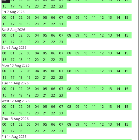
16
17
18
19
20
21
22
23
Fri 7 Aug 2026
00
01
02
03
04
05
06
07
08
09
10
11
12
13
14
15
16
17
18
19
20
21
22
23
Sat 8 Aug 2026
00
01
02
03
04
05
06
07
08
09
10
11
12
13
14
15
16
17
18
19
20
21
22
23
Sun 9 Aug 2026
00
01
02
03
04
05
06
07
08
09
10
11
12
13
14
15
16
17
18
19
20
21
22
23
Mon 10 Aug 2026
00
01
02
03
04
05
06
07
08
09
10
11
12
13
14
15
16
17
18
19
20
21
22
23
Tue 11 Aug 2026
00
01
02
03
04
05
06
07
08
09
10
11
12
13
14
15
16
17
18
19
20
21
22
23
Wed 12 Aug 2026
00
01
02
03
04
05
06
07
08
09
10
11
12
13
14
15
16
17
18
19
20
21
22
23
Thu 13 Aug 2026
00
01
02
03
04
05
06
07
08
09
10
11
12
13
14
15
16
17
18
19
20
21
22
23
Fri 14 Aug 2026