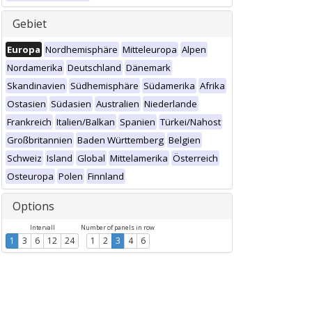
Gebiet
Europa
Nordhemisphäre
Mitteleuropa
Alpen
Nordamerika
Deutschland
Dänemark
Skandinavien
Südhemisphäre
Südamerika
Afrika
Ostasien
Südasien
Australien
Niederlande
Frankreich
Italien/Balkan
Spanien
Türkei/Nahost
Großbritannien
Baden Württemberg
Belgien
Schweiz
Island
Global
Mittelamerika
Österreich
Osteuropa
Polen
Finnland
Options
Intervall
Number of panels in row
1
3
6
12
24
1
2
3
4
6