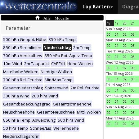
Top Karten
Diagr
Alle Modelle
18
19
20
21
Parameter
Sun 9 Aug 2026
00
01
02
03
500 hPa Geopot. Höhe
850 hPa Temp.
Mon 10 Aug 2026
00
01
02
03
850 hPa Stromlinien
Niederschlag
2m Temp
Tue 11 Aug 2026
700 hPa Vertikalbew
850 hPa Pot. Äquiv. Temp
00
01
02
03
Wed 12 Aug 2026
10m Wind
2m Taupunkt
CAPE/LI
Hohe Wolken
00
01
02
03
Mittelhohe Wolken
Niedrige Wolken
Thu 13 Aug 2026
00
01
02
03
700 hPa Rel. Feuchte
Min/Max Temp.
Fri 14 Aug 2026
Gesamtniederschlag
Spitzenwind
2m Rel. feuchte
00
01
02
03
300 hPa Wind
200 hPa Wind
Sat 15 Aug 2026
00
01
02
03
Gesamtbedeckungsgrad
Gesamtschneehöhe
Sun 16 Aug 2026
Neuschneehöhe
Gesamt-Neuschnee
Mittl. Wolken
00
01
02
03
Mon 17 Aug 2026
850 hPa Temp. Abweichung
500 hPa Wind
00
01
02
03
50 hPa Temp
Schnee/Eis
Wellenhoehe
Niederschlagsform