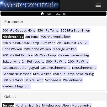
Toggle
naviga
Alle Modelle
Parameter
500 hPa Geopot. Höhe
850 hPa Temp.
850 hPa Stromlinien
Niederschlag
2m Temp
700 hPa Vertikalbew
850 hPa Pot. Äquiv. Temp
10m Wind
2m Taupunkt
CAPE/LI
Hohe Wolken
Mittelhohe Wolken
Niedrige Wolken
700 hPa Rel. Feuchte
Min/Max Temp.
Gesamtniederschlag
Spitzenwind
2m Rel. feuchte
300 hPa Wind
200 hPa Wind
Gesamtbedeckungsgrad
Gesamtschneehöhe
Neuschneehöhe
Gesamt-Neuschnee
Mittl. Wolken
850 hPa Temp. Abweichung
500 hPa Wind
50 hPa Temp
Schnee/Eis
Wellenhoehe
Niederschlagsform
Gebiet
Europa
Nordhemisphäre
Mitteleuropa
Alpen
Nordamerika