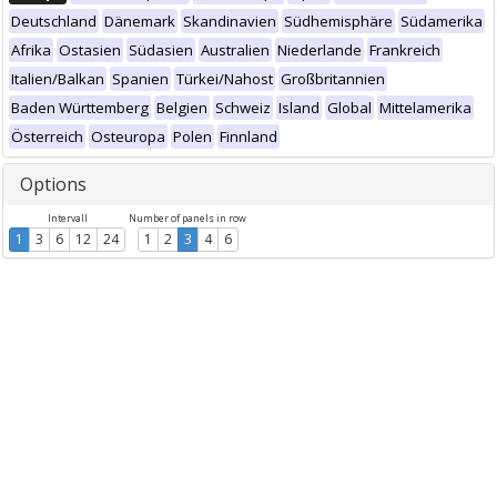
Deutschland
Dänemark
Skandinavien
Südhemisphäre
Südamerika
Afrika
Ostasien
Südasien
Australien
Niederlande
Frankreich
Italien/Balkan
Spanien
Türkei/Nahost
Großbritannien
Baden Württemberg
Belgien
Schweiz
Island
Global
Mittelamerika
Österreich
Osteuropa
Polen
Finnland
Options
Intervall
Number of panels in row
1
3
6
12
24
1
2
3
4
6