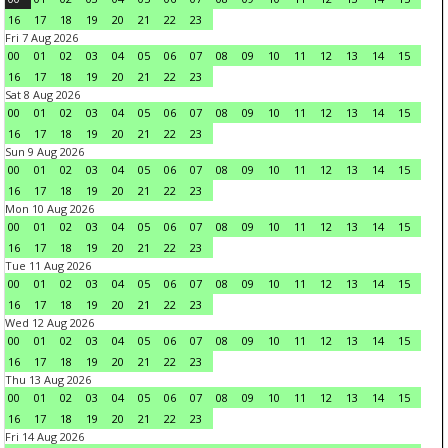
16
17
18
19
20
21
22
23
Fri 7 Aug 2026
00
01
02
03
04
05
06
07
08
09
10
11
12
13
14
15
16
17
18
19
20
21
22
23
Sat 8 Aug 2026
00
01
02
03
04
05
06
07
08
09
10
11
12
13
14
15
16
17
18
19
20
21
22
23
Sun 9 Aug 2026
00
01
02
03
04
05
06
07
08
09
10
11
12
13
14
15
16
17
18
19
20
21
22
23
Mon 10 Aug 2026
00
01
02
03
04
05
06
07
08
09
10
11
12
13
14
15
16
17
18
19
20
21
22
23
Tue 11 Aug 2026
00
01
02
03
04
05
06
07
08
09
10
11
12
13
14
15
16
17
18
19
20
21
22
23
Wed 12 Aug 2026
00
01
02
03
04
05
06
07
08
09
10
11
12
13
14
15
16
17
18
19
20
21
22
23
Thu 13 Aug 2026
00
01
02
03
04
05
06
07
08
09
10
11
12
13
14
15
16
17
18
19
20
21
22
23
Fri 14 Aug 2026