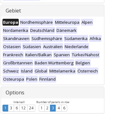
Gebiet
Europa
Nordhemisphäre
Mitteleuropa
Alpen
Nordamerika
Deutschland
Dänemark
Skandinavien
Südhemisphäre
Südamerika
Afrika
Ostasien
Südasien
Australien
Niederlande
Frankreich
Italien/Balkan
Spanien
Türkei/Nahost
Großbritannien
Baden Württemberg
Belgien
Schweiz
Island
Global
Mittelamerika
Österreich
Osteuropa
Polen
Finnland
Options
Intervall
Number of panels in row
1
3
6
12
24
1
2
3
4
6