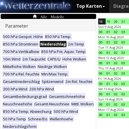
Top Karten
Diagr
Alle Modelle
18
19
20
21
Parameter
Sun 9 Aug 2026
00
01
02
03
500 hPa Geopot. Höhe
850 hPa Temp.
Mon 10 Aug 2026
00
01
02
03
850 hPa Stromlinien
Niederschlag
2m Temp
Tue 11 Aug 2026
700 hPa Vertikalbew
850 hPa Pot. Äquiv. Temp
00
01
02
03
Wed 12 Aug 2026
10m Wind
2m Taupunkt
CAPE/LI
Hohe Wolken
00
01
02
03
Mittelhohe Wolken
Niedrige Wolken
Thu 13 Aug 2026
00
01
02
03
700 hPa Rel. Feuchte
Min/Max Temp.
Fri 14 Aug 2026
Gesamtniederschlag
Spitzenwind
2m Rel. feuchte
00
01
02
03
300 hPa Wind
200 hPa Wind
Sat 15 Aug 2026
00
01
02
03
Gesamtbedeckungsgrad
Gesamtschneehöhe
Sun 16 Aug 2026
Neuschneehöhe
Gesamt-Neuschnee
Mittl. Wolken
00
01
02
03
Mon 17 Aug 2026
850 hPa Temp. Abweichung
500 hPa Wind
00
01
02
03
50 hPa Temp
Schnee/Eis
Wellenhoehe
Niederschlagsform