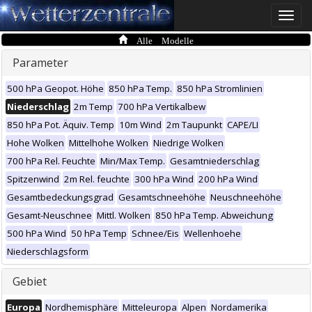
Toggle
naviga
Alle Modelle
Parameter
500 hPa Geopot. Höhe
850 hPa Temp.
850 hPa Stromlinien
Niederschlag
2m Temp
700 hPa Vertikalbew
850 hPa Pot. Äquiv. Temp
10m Wind
2m Taupunkt
CAPE/LI
Hohe Wolken
Mittelhohe Wolken
Niedrige Wolken
700 hPa Rel. Feuchte
Min/Max Temp.
Gesamtniederschlag
Spitzenwind
2m Rel. feuchte
300 hPa Wind
200 hPa Wind
Gesamtbedeckungsgrad
Gesamtschneehöhe
Neuschneehöhe
Gesamt-Neuschnee
Mittl. Wolken
850 hPa Temp. Abweichung
500 hPa Wind
50 hPa Temp
Schnee/Eis
Wellenhoehe
Niederschlagsform
Gebiet
Europa
Nordhemisphäre
Mitteleuropa
Alpen
Nordamerika