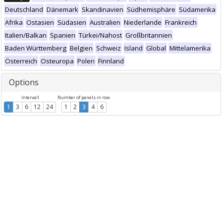
Deutschland
Dänemark
Skandinavien
Südhemisphäre
Südamerika
Afrika
Ostasien
Südasien
Australien
Niederlande
Frankreich
Italien/Balkan
Spanien
Türkei/Nahost
Großbritannien
Baden Württemberg
Belgien
Schweiz
Island
Global
Mittelamerika
Österreich
Osteuropa
Polen
Finnland
Options
Intervall
Number of panels in row
1
3
6
12
24
1
2
3
4
6