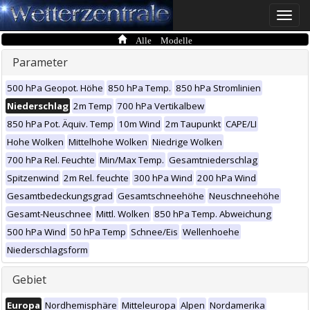
Toggle
naviga
Alle Modelle
Parameter
500 hPa Geopot. Höhe
850 hPa Temp.
850 hPa Stromlinien
Niederschlag
2m Temp
700 hPa Vertikalbew
850 hPa Pot. Äquiv. Temp
10m Wind
2m Taupunkt
CAPE/LI
Hohe Wolken
Mittelhohe Wolken
Niedrige Wolken
700 hPa Rel. Feuchte
Min/Max Temp.
Gesamtniederschlag
Spitzenwind
2m Rel. feuchte
300 hPa Wind
200 hPa Wind
Gesamtbedeckungsgrad
Gesamtschneehöhe
Neuschneehöhe
Gesamt-Neuschnee
Mittl. Wolken
850 hPa Temp. Abweichung
500 hPa Wind
50 hPa Temp
Schnee/Eis
Wellenhoehe
Niederschlagsform
Gebiet
Europa
Nordhemisphäre
Mitteleuropa
Alpen
Nordamerika