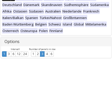
Deutschland
Dänemark
Skandinavien
Südhemisphäre
Südamerika
Afrika
Ostasien
Südasien
Australien
Niederlande
Frankreich
Italien/Balkan
Spanien
Türkei/Nahost
Großbritannien
Baden Württemberg
Belgien
Schweiz
Island
Global
Mittelamerika
Österreich
Osteuropa
Polen
Finnland
Options
Intervall
Number of panels in row
1
3
6
12
24
1
2
3
4
6