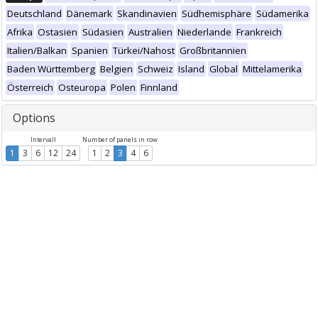
Deutschland
Dänemark
Skandinavien
Südhemisphäre
Südamerika
Afrika
Ostasien
Südasien
Australien
Niederlande
Frankreich
Italien/Balkan
Spanien
Türkei/Nahost
Großbritannien
Baden Württemberg
Belgien
Schweiz
Island
Global
Mittelamerika
Österreich
Osteuropa
Polen
Finnland
Options
Intervall
Number of panels in row
1
3
6
12
24
1
2
3
4
6