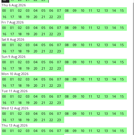
Thu 6 Aug 2026
00
01
02
03
04
05
06
07
08
09
10
11
12
13
14
15
16
17
18
19
20
21
22
23
Fri 7 Aug 2026
00
01
02
03
04
05
06
07
08
09
10
11
12
13
14
15
16
17
18
19
20
21
22
23
Sat 8 Aug 2026
00
01
02
03
04
05
06
07
08
09
10
11
12
13
14
15
16
17
18
19
20
21
22
23
Sun 9 Aug 2026
00
01
02
03
04
05
06
07
08
09
10
11
12
13
14
15
16
17
18
19
20
21
22
23
Mon 10 Aug 2026
00
01
02
03
04
05
06
07
08
09
10
11
12
13
14
15
16
17
18
19
20
21
22
23
Tue 11 Aug 2026
00
01
02
03
04
05
06
07
08
09
10
11
12
13
14
15
16
17
18
19
20
21
22
23
Wed 12 Aug 2026
00
01
02
03
04
05
06
07
08
09
10
11
12
13
14
15
16
17
18
19
20
21
22
23
Thu 13 Aug 2026
00
01
02
03
04
05
06
07
08
09
10
11
12
13
14
15