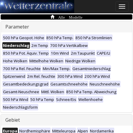
Toggle
naviga
Alle Modelle
Parameter
500 hPa Geopot. Höhe
850 hPa Temp.
850 hPa Stromlinien
Niederschlag
2m Temp
700 hPa Vertikalbew
850 hPa Pot. Äquiv. Temp
10m Wind
2m Taupunkt
CAPE/LI
Hohe Wolken
Mittelhohe Wolken
Niedrige Wolken
700 hPa Rel. Feuchte
Min/Max Temp.
Gesamtniederschlag
Spitzenwind
2m Rel. feuchte
300 hPa Wind
200 hPa Wind
Gesamtbedeckungsgrad
Gesamtschneehöhe
Neuschneehöhe
Gesamt-Neuschnee
Mittl. Wolken
850 hPa Temp. Abweichung
500 hPa Wind
50 hPa Temp
Schnee/Eis
Wellenhoehe
Niederschlagsform
Gebiet
Europa
Nordhemisphäre
Mitteleuropa
Alpen
Nordamerika