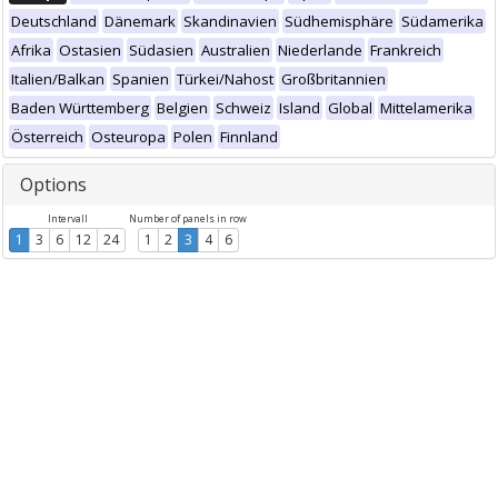
Deutschland
Dänemark
Skandinavien
Südhemisphäre
Südamerika
Afrika
Ostasien
Südasien
Australien
Niederlande
Frankreich
Italien/Balkan
Spanien
Türkei/Nahost
Großbritannien
Baden Württemberg
Belgien
Schweiz
Island
Global
Mittelamerika
Österreich
Osteuropa
Polen
Finnland
Options
Intervall
Number of panels in row
1
3
6
12
24
1
2
3
4
6