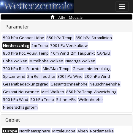
Toggle
naviga
Alle Modelle
Parameter
500 hPa Geopot. Höhe
850 hPa Temp.
850 hPa Stromlinien
Niederschlag
2m Temp
700 hPa Vertikalbew
850 hPa Pot. Äquiv. Temp
10m Wind
2m Taupunkt
CAPE/LI
Hohe Wolken
Mittelhohe Wolken
Niedrige Wolken
700 hPa Rel. Feuchte
Min/Max Temp.
Gesamtniederschlag
Spitzenwind
2m Rel. feuchte
300 hPa Wind
200 hPa Wind
Gesamtbedeckungsgrad
Gesamtschneehöhe
Neuschneehöhe
Gesamt-Neuschnee
Mittl. Wolken
850 hPa Temp. Abweichung
500 hPa Wind
50 hPa Temp
Schnee/Eis
Wellenhoehe
Niederschlagsform
Gebiet
Europa
Nordhemisphäre
Mitteleuropa
Alpen
Nordamerika