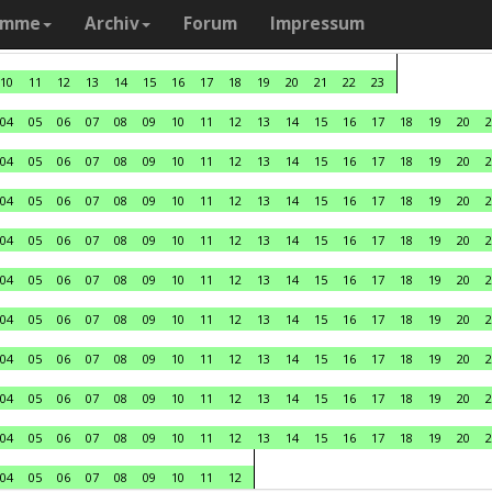
amme
Archiv
Forum
Impressum
10
11
12
13
14
15
16
17
18
19
20
21
22
23
04
05
06
07
08
09
10
11
12
13
14
15
16
17
18
19
20
2
04
05
06
07
08
09
10
11
12
13
14
15
16
17
18
19
20
2
04
05
06
07
08
09
10
11
12
13
14
15
16
17
18
19
20
2
04
05
06
07
08
09
10
11
12
13
14
15
16
17
18
19
20
2
04
05
06
07
08
09
10
11
12
13
14
15
16
17
18
19
20
2
04
05
06
07
08
09
10
11
12
13
14
15
16
17
18
19
20
2
04
05
06
07
08
09
10
11
12
13
14
15
16
17
18
19
20
2
04
05
06
07
08
09
10
11
12
13
14
15
16
17
18
19
20
2
04
05
06
07
08
09
10
11
12
13
14
15
16
17
18
19
20
2
04
05
06
07
08
09
10
11
12