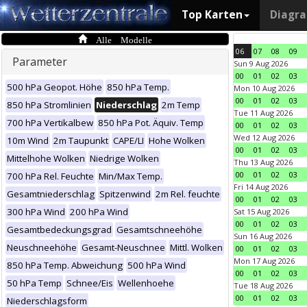
Top Karten
Diagr
Alle Modelle
06
07
08
09
Parameter
Sun 9 Aug 2026
00
01
02
03
500 hPa Geopot. Höhe
850 hPa Temp.
Mon 10 Aug 2026
00
01
02
03
850 hPa Stromlinien
Niederschlag
2m Temp
Tue 11 Aug 2026
700 hPa Vertikalbew
850 hPa Pot. Äquiv. Temp
00
01
02
03
Wed 12 Aug 2026
10m Wind
2m Taupunkt
CAPE/LI
Hohe Wolken
00
01
02
03
Mittelhohe Wolken
Niedrige Wolken
Thu 13 Aug 2026
00
01
02
03
700 hPa Rel. Feuchte
Min/Max Temp.
Fri 14 Aug 2026
Gesamtniederschlag
Spitzenwind
2m Rel. feuchte
00
01
02
03
300 hPa Wind
200 hPa Wind
Sat 15 Aug 2026
00
01
02
03
Gesamtbedeckungsgrad
Gesamtschneehöhe
Sun 16 Aug 2026
Neuschneehöhe
Gesamt-Neuschnee
Mittl. Wolken
00
01
02
03
Mon 17 Aug 2026
850 hPa Temp. Abweichung
500 hPa Wind
00
01
02
03
50 hPa Temp
Schnee/Eis
Wellenhoehe
Tue 18 Aug 2026
00
01
02
03
Niederschlagsform