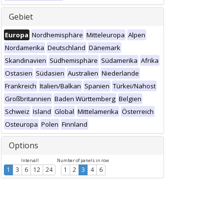
Gebiet
Europa
Nordhemisphäre
Mitteleuropa
Alpen
Nordamerika
Deutschland
Dänemark
Skandinavien
Südhemisphäre
Südamerika
Afrika
Ostasien
Südasien
Australien
Niederlande
Frankreich
Italien/Balkan
Spanien
Türkei/Nahost
Großbritannien
Baden Württemberg
Belgien
Schweiz
Island
Global
Mittelamerika
Österreich
Osteuropa
Polen
Finnland
Options
Intervall
Number of panels in row
1
3
6
12
24
1
2
3
4
6