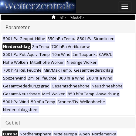
Toggle
naviga
Alle Modelle
Parameter
500 hPa Geopot. Höhe
850 hPa Temp.
850 hPa Stromlinien
Niederschlag
2m Temp
700 hPa Vertikalbew
850 hPa Pot. Äquiv. Temp
10m Wind
2m Taupunkt
CAPE/LI
Hohe Wolken
Mittelhohe Wolken
Niedrige Wolken
700 hPa Rel. Feuchte
Min/Max Temp.
Gesamtniederschlag
Spitzenwind
2m Rel. feuchte
300 hPa Wind
200 hPa Wind
Gesamtbedeckungsgrad
Gesamtschneehöhe
Neuschneehöhe
Gesamt-Neuschnee
Mittl. Wolken
850 hPa Temp. Abweichung
500 hPa Wind
50 hPa Temp
Schnee/Eis
Wellenhoehe
Niederschlagsform
Gebiet
Europa
Nordhemisphäre
Mitteleuropa
Alpen
Nordamerika