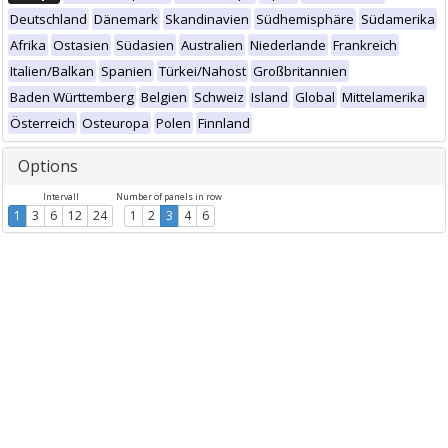
Deutschland
Dänemark
Skandinavien
Südhemisphäre
Südamerika
Afrika
Ostasien
Südasien
Australien
Niederlande
Frankreich
Italien/Balkan
Spanien
Türkei/Nahost
Großbritannien
Baden Württemberg
Belgien
Schweiz
Island
Global
Mittelamerika
Österreich
Osteuropa
Polen
Finnland
Options
Intervall
Number of panels in row
1
3
6
12
24
1
2
3
4
6