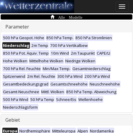
Toggle
naviga
Alle Modelle
Parameter
500 hPa Geopot. Höhe
850 hPa Temp.
850 hPa Stromlinien
Niederschlag
2m Temp
700 hPa Vertikalbew
850 hPa Pot. Äquiv. Temp
10m Wind
2m Taupunkt
CAPE/LI
Hohe Wolken
Mittelhohe Wolken
Niedrige Wolken
700 hPa Rel. Feuchte
Min/Max Temp.
Gesamtniederschlag
Spitzenwind
2m Rel. feuchte
300 hPa Wind
200 hPa Wind
Gesamtbedeckungsgrad
Gesamtschneehöhe
Neuschneehöhe
Gesamt-Neuschnee
Mittl. Wolken
850 hPa Temp. Abweichung
500 hPa Wind
50 hPa Temp
Schnee/Eis
Wellenhoehe
Niederschlagsform
Gebiet
Europa
Nordhemisphäre
Mitteleuropa
Alpen
Nordamerika