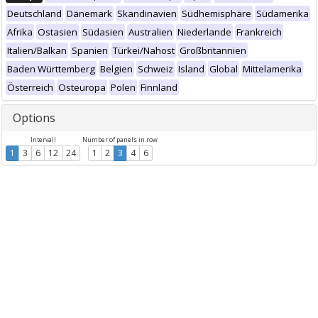
Deutschland
Dänemark
Skandinavien
Südhemisphäre
Südamerika
Afrika
Ostasien
Südasien
Australien
Niederlande
Frankreich
Italien/Balkan
Spanien
Türkei/Nahost
Großbritannien
Baden Württemberg
Belgien
Schweiz
Island
Global
Mittelamerika
Österreich
Osteuropa
Polen
Finnland
Options
Intervall
Number of panels in row
1
3
6
12
24
1
2
3
4
6