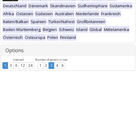
Deutschland
Dänemark
Skandinavien
Südhemisphäre
Südamerika
Afrika
Ostasien
Südasien
Australien
Niederlande
Frankreich
Italien/Balkan
Spanien
Türkei/Nahost
Großbritannien
Baden Württemberg
Belgien
Schweiz
Island
Global
Mittelamerika
Österreich
Osteuropa
Polen
Finnland
Options
Intervall
Number of panels in row
1
3
6
12
24
1
2
3
4
6