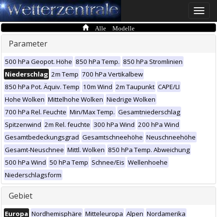
Toggle
naviga
Alle Modelle
Parameter
500 hPa Geopot. Höhe
850 hPa Temp.
850 hPa Stromlinien
Niederschlag
2m Temp
700 hPa Vertikalbew
850 hPa Pot. Äquiv. Temp
10m Wind
2m Taupunkt
CAPE/LI
Hohe Wolken
Mittelhohe Wolken
Niedrige Wolken
700 hPa Rel. Feuchte
Min/Max Temp.
Gesamtniederschlag
Spitzenwind
2m Rel. feuchte
300 hPa Wind
200 hPa Wind
Gesamtbedeckungsgrad
Gesamtschneehöhe
Neuschneehöhe
Gesamt-Neuschnee
Mittl. Wolken
850 hPa Temp. Abweichung
500 hPa Wind
50 hPa Temp
Schnee/Eis
Wellenhoehe
Niederschlagsform
Gebiet
Europa
Nordhemisphäre
Mitteleuropa
Alpen
Nordamerika