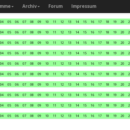
amme
Archiv
Forum
Impressum
04
05
06
07
08
09
10
11
12
13
14
15
16
17
18
19
20
2
04
05
06
07
08
09
10
11
12
13
14
15
16
17
18
19
20
2
04
05
06
07
08
09
10
11
12
13
14
15
16
17
18
19
20
2
04
05
06
07
08
09
10
11
12
13
14
15
16
17
18
19
20
2
04
05
06
07
08
09
10
11
12
13
14
15
16
17
18
19
20
2
04
05
06
07
08
09
10
11
12
13
14
15
16
17
18
19
20
2
04
05
06
07
08
09
10
11
12
13
14
15
16
17
18
19
20
2
04
05
06
07
08
09
10
11
12
13
14
15
16
17
18
19
20
2
04
05
06
07
08
09
10
11
12
13
14
15
16
17
18
19
20
2
04
05
06
07
08
09
10
11
12
13
14
15
16
17
18
19
20
2