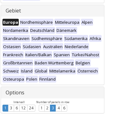
Gebiet
Europa
Nordhemisphäre
Mitteleuropa
Alpen
Nordamerika
Deutschland
Dänemark
Skandinavien
Südhemisphäre
Südamerika
Afrika
Ostasien
Südasien
Australien
Niederlande
Frankreich
Italien/Balkan
Spanien
Türkei/Nahost
Großbritannien
Baden Württemberg
Belgien
Schweiz
Island
Global
Mittelamerika
Österreich
Osteuropa
Polen
Finnland
Options
Intervall
Number of panels in row
1
3
6
12
24
1
2
3
4
6