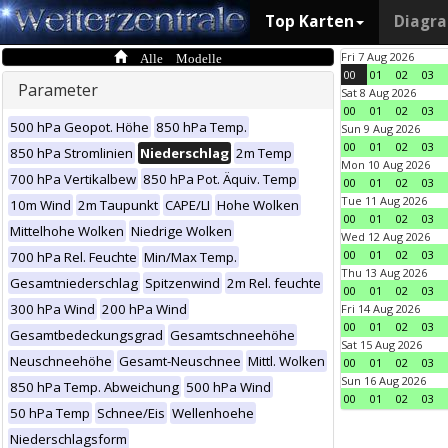
Top Karten
Diagr
Alle Modelle
Fri 7 Aug 2026
00
01
02
03
Parameter
Sat 8 Aug 2026
00
01
02
03
500 hPa Geopot. Höhe
850 hPa Temp.
Sun 9 Aug 2026
00
01
02
03
850 hPa Stromlinien
Niederschlag
2m Temp
Mon 10 Aug 2026
700 hPa Vertikalbew
850 hPa Pot. Äquiv. Temp
00
01
02
03
Tue 11 Aug 2026
10m Wind
2m Taupunkt
CAPE/LI
Hohe Wolken
00
01
02
03
Mittelhohe Wolken
Niedrige Wolken
Wed 12 Aug 2026
00
01
02
03
700 hPa Rel. Feuchte
Min/Max Temp.
Thu 13 Aug 2026
Gesamtniederschlag
Spitzenwind
2m Rel. feuchte
00
01
02
03
300 hPa Wind
200 hPa Wind
Fri 14 Aug 2026
00
01
02
03
Gesamtbedeckungsgrad
Gesamtschneehöhe
Sat 15 Aug 2026
Neuschneehöhe
Gesamt-Neuschnee
Mittl. Wolken
00
01
02
03
Sun 16 Aug 2026
850 hPa Temp. Abweichung
500 hPa Wind
00
01
02
03
50 hPa Temp
Schnee/Eis
Wellenhoehe
Niederschlagsform