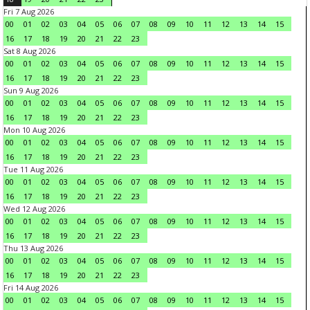
Fri 7 Aug 2026
00
01
02
03
04
05
06
07
08
09
10
11
12
13
14
15
16
17
18
19
20
21
22
23
Sat 8 Aug 2026
00
01
02
03
04
05
06
07
08
09
10
11
12
13
14
15
16
17
18
19
20
21
22
23
Sun 9 Aug 2026
00
01
02
03
04
05
06
07
08
09
10
11
12
13
14
15
16
17
18
19
20
21
22
23
Mon 10 Aug 2026
00
01
02
03
04
05
06
07
08
09
10
11
12
13
14
15
16
17
18
19
20
21
22
23
Tue 11 Aug 2026
00
01
02
03
04
05
06
07
08
09
10
11
12
13
14
15
16
17
18
19
20
21
22
23
Wed 12 Aug 2026
00
01
02
03
04
05
06
07
08
09
10
11
12
13
14
15
16
17
18
19
20
21
22
23
Thu 13 Aug 2026
00
01
02
03
04
05
06
07
08
09
10
11
12
13
14
15
16
17
18
19
20
21
22
23
Fri 14 Aug 2026
00
01
02
03
04
05
06
07
08
09
10
11
12
13
14
15