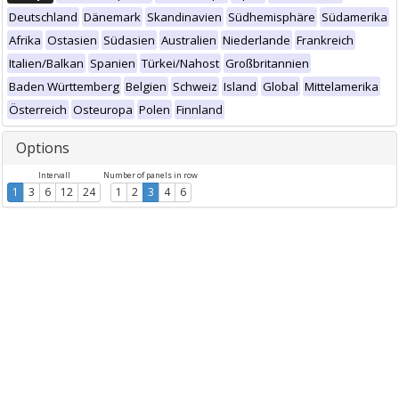
Deutschland
Dänemark
Skandinavien
Südhemisphäre
Südamerika
Afrika
Ostasien
Südasien
Australien
Niederlande
Frankreich
Italien/Balkan
Spanien
Türkei/Nahost
Großbritannien
Baden Württemberg
Belgien
Schweiz
Island
Global
Mittelamerika
Österreich
Osteuropa
Polen
Finnland
Options
Intervall
Number of panels in row
1
3
6
12
24
1
2
3
4
6