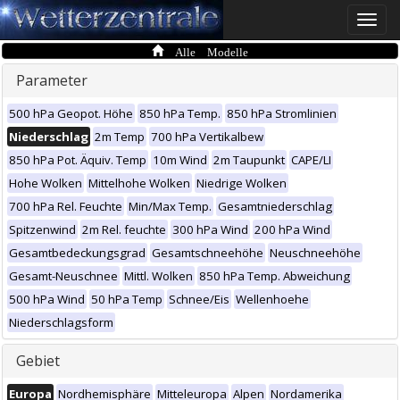
Toggle
naviga
Alle Modelle
Parameter
500 hPa Geopot. Höhe
850 hPa Temp.
850 hPa Stromlinien
Niederschlag
2m Temp
700 hPa Vertikalbew
850 hPa Pot. Äquiv. Temp
10m Wind
2m Taupunkt
CAPE/LI
Hohe Wolken
Mittelhohe Wolken
Niedrige Wolken
700 hPa Rel. Feuchte
Min/Max Temp.
Gesamtniederschlag
Spitzenwind
2m Rel. feuchte
300 hPa Wind
200 hPa Wind
Gesamtbedeckungsgrad
Gesamtschneehöhe
Neuschneehöhe
Gesamt-Neuschnee
Mittl. Wolken
850 hPa Temp. Abweichung
500 hPa Wind
50 hPa Temp
Schnee/Eis
Wellenhoehe
Niederschlagsform
Gebiet
Europa
Nordhemisphäre
Mitteleuropa
Alpen
Nordamerika