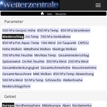
Toggle
naviga
Alle Modelle
Parameter
500 hPa Geopot. Höhe
850 hPa Temp.
850 hPa Stromlinien
Niederschlag
2m Temp
700 hPa Vertikalbew
850 hPa Pot. Äquiv. Temp
10m Wind
2m Taupunkt
CAPE/LI
Hohe Wolken
Mittelhohe Wolken
Niedrige Wolken
700 hPa Rel. Feuchte
Min/Max Temp.
Gesamtniederschlag
Spitzenwind
2m Rel. feuchte
300 hPa Wind
200 hPa Wind
Gesamtbedeckungsgrad
Gesamtschneehöhe
Neuschneehöhe
Gesamt-Neuschnee
Mittl. Wolken
850 hPa Temp. Abweichung
500 hPa Wind
50 hPa Temp
Schnee/Eis
Wellenhoehe
Niederschlagsform
Gebiet
Europa
Nordhemisphäre
Mitteleuropa
Alpen
Nordamerika