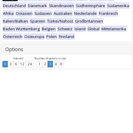
Deutschland
Dänemark
Skandinavien
Südhemisphäre
Südamerika
Afrika
Ostasien
Südasien
Australien
Niederlande
Frankreich
Italien/Balkan
Spanien
Türkei/Nahost
Großbritannien
Baden Württemberg
Belgien
Schweiz
Island
Global
Mittelamerika
Österreich
Osteuropa
Polen
Finnland
Options
Intervall
Number of panels in row
1
3
6
12
24
1
2
3
4
6