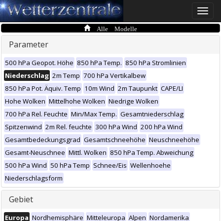
Toggle
naviga
Alle Modelle
Parameter
500 hPa Geopot. Höhe
850 hPa Temp.
850 hPa Stromlinien
Niederschlag
2m Temp
700 hPa Vertikalbew
850 hPa Pot. Äquiv. Temp
10m Wind
2m Taupunkt
CAPE/LI
Hohe Wolken
Mittelhohe Wolken
Niedrige Wolken
700 hPa Rel. Feuchte
Min/Max Temp.
Gesamtniederschlag
Spitzenwind
2m Rel. feuchte
300 hPa Wind
200 hPa Wind
Gesamtbedeckungsgrad
Gesamtschneehöhe
Neuschneehöhe
Gesamt-Neuschnee
Mittl. Wolken
850 hPa Temp. Abweichung
500 hPa Wind
50 hPa Temp
Schnee/Eis
Wellenhoehe
Niederschlagsform
Gebiet
Europa
Nordhemisphäre
Mitteleuropa
Alpen
Nordamerika