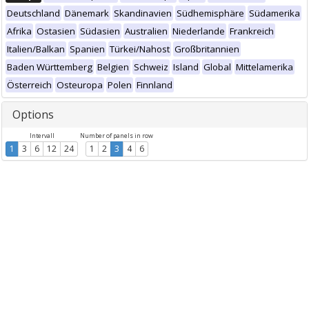
Deutschland
Dänemark
Skandinavien
Südhemisphäre
Südamerika
Afrika
Ostasien
Südasien
Australien
Niederlande
Frankreich
Italien/Balkan
Spanien
Türkei/Nahost
Großbritannien
Baden Württemberg
Belgien
Schweiz
Island
Global
Mittelamerika
Österreich
Osteuropa
Polen
Finnland
Options
Intervall
Number of panels in row
1
3
6
12
24
1
2
3
4
6