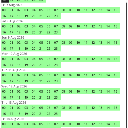
Fri 7 Aug 2026
00
01
02
03
04
05
06
07
08
09
10
11
12
13
14
15
16
17
18
19
20
21
22
23
Sat 8 Aug 2026
00
01
02
03
04
05
06
07
08
09
10
11
12
13
14
15
16
17
18
19
20
21
22
23
Sun 9 Aug 2026
00
01
02
03
04
05
06
07
08
09
10
11
12
13
14
15
16
17
18
19
20
21
22
23
Mon 10 Aug 2026
00
01
02
03
04
05
06
07
08
09
10
11
12
13
14
15
16
17
18
19
20
21
22
23
Tue 11 Aug 2026
00
01
02
03
04
05
06
07
08
09
10
11
12
13
14
15
16
17
18
19
20
21
22
23
Wed 12 Aug 2026
00
01
02
03
04
05
06
07
08
09
10
11
12
13
14
15
16
17
18
19
20
21
22
23
Thu 13 Aug 2026
00
01
02
03
04
05
06
07
08
09
10
11
12
13
14
15
16
17
18
19
20
21
22
23
Fri 14 Aug 2026
00
01
02
03
04
05
06
07
08
09
10
11
12
13
14
15