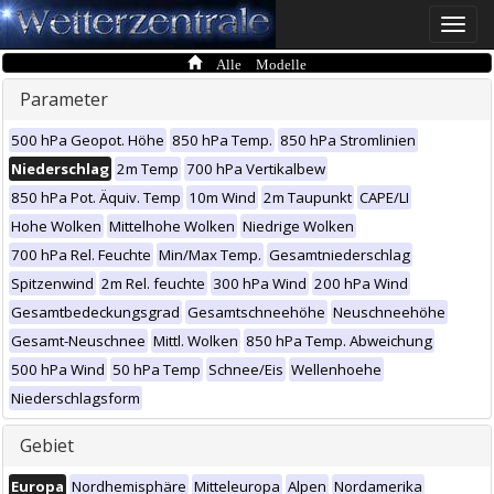
Toggle
naviga
Alle Modelle
Parameter
500 hPa Geopot. Höhe
850 hPa Temp.
850 hPa Stromlinien
Niederschlag
2m Temp
700 hPa Vertikalbew
850 hPa Pot. Äquiv. Temp
10m Wind
2m Taupunkt
CAPE/LI
Hohe Wolken
Mittelhohe Wolken
Niedrige Wolken
700 hPa Rel. Feuchte
Min/Max Temp.
Gesamtniederschlag
Spitzenwind
2m Rel. feuchte
300 hPa Wind
200 hPa Wind
Gesamtbedeckungsgrad
Gesamtschneehöhe
Neuschneehöhe
Gesamt-Neuschnee
Mittl. Wolken
850 hPa Temp. Abweichung
500 hPa Wind
50 hPa Temp
Schnee/Eis
Wellenhoehe
Niederschlagsform
Gebiet
Europa
Nordhemisphäre
Mitteleuropa
Alpen
Nordamerika