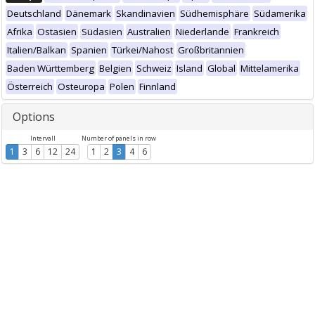
Deutschland
Dänemark
Skandinavien
Südhemisphäre
Südamerika
Afrika
Ostasien
Südasien
Australien
Niederlande
Frankreich
Italien/Balkan
Spanien
Türkei/Nahost
Großbritannien
Baden Württemberg
Belgien
Schweiz
Island
Global
Mittelamerika
Österreich
Osteuropa
Polen
Finnland
Options
Intervall
Number of panels in row
1
3
6
12
24
1
2
3
4
6