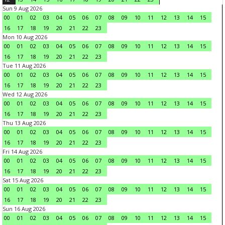
Sun 9 Aug 2026
00
01
02
03
04
05
06
07
08
09
10
11
12
13
14
15
16
17
18
19
20
21
22
23
Mon 10 Aug 2026
00
01
02
03
04
05
06
07
08
09
10
11
12
13
14
15
16
17
18
19
20
21
22
23
Tue 11 Aug 2026
00
01
02
03
04
05
06
07
08
09
10
11
12
13
14
15
16
17
18
19
20
21
22
23
Wed 12 Aug 2026
00
01
02
03
04
05
06
07
08
09
10
11
12
13
14
15
16
17
18
19
20
21
22
23
Thu 13 Aug 2026
00
01
02
03
04
05
06
07
08
09
10
11
12
13
14
15
16
17
18
19
20
21
22
23
Fri 14 Aug 2026
00
01
02
03
04
05
06
07
08
09
10
11
12
13
14
15
16
17
18
19
20
21
22
23
Sat 15 Aug 2026
00
01
02
03
04
05
06
07
08
09
10
11
12
13
14
15
16
17
18
19
20
21
22
23
Sun 16 Aug 2026
00
01
02
03
04
05
06
07
08
09
10
11
12
13
14
15