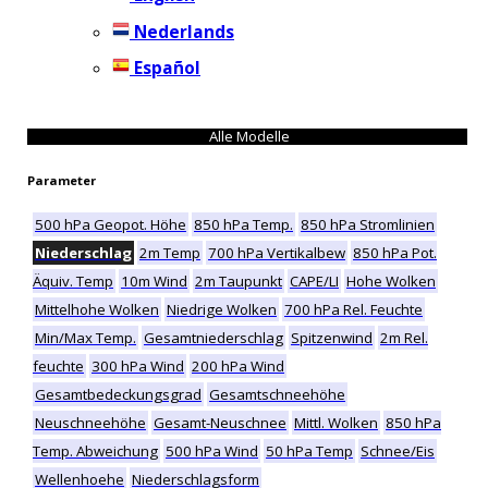
Nederlands
Español
Alle Modelle
Parameter
500 hPa Geopot. Höhe
850 hPa Temp.
850 hPa Stromlinien
Niederschlag
2m Temp
700 hPa Vertikalbew
850 hPa Pot.
Äquiv. Temp
10m Wind
2m Taupunkt
CAPE/LI
Hohe Wolken
Mittelhohe Wolken
Niedrige Wolken
700 hPa Rel. Feuchte
Min/Max Temp.
Gesamtniederschlag
Spitzenwind
2m Rel.
feuchte
300 hPa Wind
200 hPa Wind
Gesamtbedeckungsgrad
Gesamtschneehöhe
Neuschneehöhe
Gesamt-Neuschnee
Mittl. Wolken
850 hPa
Temp. Abweichung
500 hPa Wind
50 hPa Temp
Schnee/Eis
Wellenhoehe
Niederschlagsform