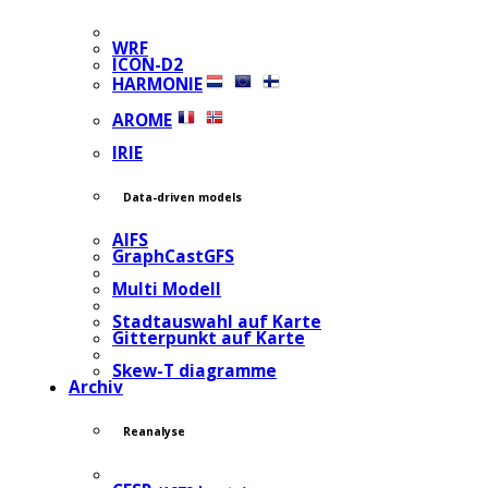
WRF
ICON-D2
HARMONIE
AROME
IRIE
Data-driven models
AIFS
GraphCastGFS
Multi Modell
Stadtauswahl auf Karte
Gitterpunkt auf Karte
Skew-T diagramme
Archiv
Reanalyse