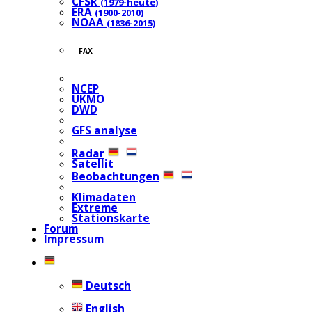
CFSR
(1979-heute)
ERA
(1900-2010)
NOAA
(1836-2015)
FAX
NCEP
UKMO
DWD
GFS analyse
Radar
Satellit
Beobachtungen
Klimadaten
Extreme
Stationskarte
Forum
Impressum
Deutsch
English