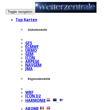
Toggle navigation
Top Karten
Globalmodelle
GFS
ECMWF
UKMO
GEM
ICON
ARPEGE
NAVGEM
JMA
Regionalmodelle
WRF
ICON D2
HARMONIE
AROME