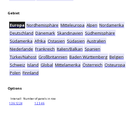
Gebiet
Europa
Nordhemisphäre
Mitteleuropa
Alpen
Nordamerika
Deutschland
Dänemark
Skandinavien
Südhemisphäre
Südamerika
Afrika
Ostasien
Südasien
Australien
Niederlande
Frankreich
Italien/Balkan
Spanien
Türkei/Nahost
Großbritannien
Baden Württemberg
Belgien
Schweiz
Island
Global
Mittelamerika
Österreich
Osteuropa
Polen
Finnland
Options
Intervall
Number of panels in row
1
3
6
12
24
1
2
3
4
6