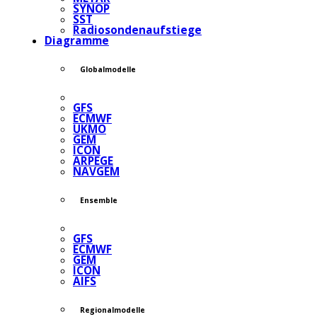
SYNOP
SST
Radiosondenaufstiege
Diagramme
Globalmodelle
GFS
ECMWF
UKMO
GEM
ICON
ARPEGE
NAVGEM
Ensemble
GFS
ECMWF
GEM
ICON
AIFS
Regionalmodelle