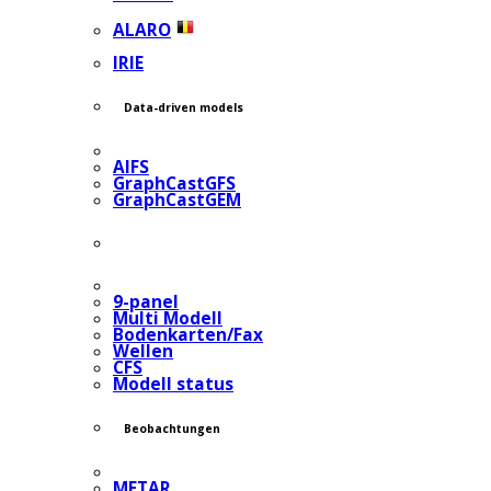
ALARO
IRIE
Data-driven models
AIFS
GraphCastGFS
GraphCastGEM
9-panel
Multi Modell
Bodenkarten/Fax
Wellen
CFS
Modell status
Beobachtungen
METAR