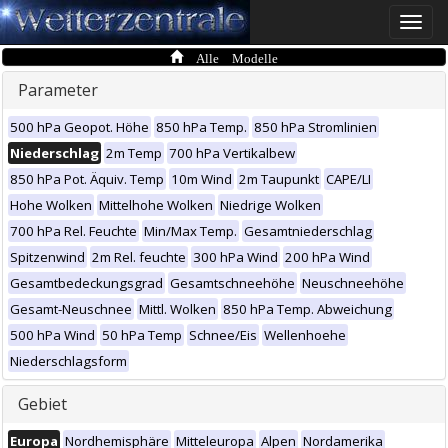
Toggle
naviga
Alle Modelle
Parameter
500 hPa Geopot. Höhe
850 hPa Temp.
850 hPa Stromlinien
Niederschlag
2m Temp
700 hPa Vertikalbew
850 hPa Pot. Äquiv. Temp
10m Wind
2m Taupunkt
CAPE/LI
Hohe Wolken
Mittelhohe Wolken
Niedrige Wolken
700 hPa Rel. Feuchte
Min/Max Temp.
Gesamtniederschlag
Spitzenwind
2m Rel. feuchte
300 hPa Wind
200 hPa Wind
Gesamtbedeckungsgrad
Gesamtschneehöhe
Neuschneehöhe
Gesamt-Neuschnee
Mittl. Wolken
850 hPa Temp. Abweichung
500 hPa Wind
50 hPa Temp
Schnee/Eis
Wellenhoehe
Niederschlagsform
Gebiet
Europa
Nordhemisphäre
Mitteleuropa
Alpen
Nordamerika