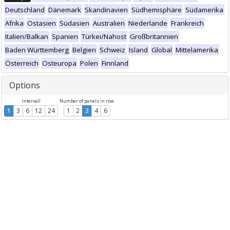
Deutschland
Dänemark
Skandinavien
Südhemisphäre
Südamerika
Afrika
Ostasien
Südasien
Australien
Niederlande
Frankreich
Italien/Balkan
Spanien
Türkei/Nahost
Großbritannien
Baden Württemberg
Belgien
Schweiz
Island
Global
Mittelamerika
Österreich
Osteuropa
Polen
Finnland
Options
Intervall
Number of panels in row
1
3
6
12
24
1
2
3
4
6