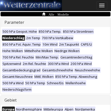
Toggle
naviga
Alle Modelle
Parameter
500 hPa Geopot. Höhe
850 hPa Temp.
850 hPa Stromlinien
Niederschlag
2m Temp
700 hPa Vertikalbew
850 hPa Pot. Äquiv. Temp
10m Wind
2m Taupunkt
CAPE/LI
Hohe Wolken
Mittelhohe Wolken
Niedrige Wolken
700 hPa Rel. Feuchte
Min/Max Temp.
Gesamtniederschlag
Spitzenwind
2m Rel. feuchte
300 hPa Wind
200 hPa Wind
Gesamtbedeckungsgrad
Gesamtschneehöhe
Neuschneehöhe
Gesamt-Neuschnee
Mittl. Wolken
850 hPa Temp. Abweichung
500 hPa Wind
50 hPa Temp
Schnee/Eis
Wellenhoehe
Niederschlagsform
Gebiet
Europa
Nordhemisphäre
Mitteleuropa
Alpen
Nordamerika