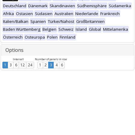
Deutschland
Dänemark
Skandinavien
Südhemisphäre
Südamerika
Afrika
Ostasien
Südasien
Australien
Niederlande
Frankreich
Italien/Balkan
Spanien
Türkei/Nahost
Großbritannien
Baden Württemberg
Belgien
Schweiz
Island
Global
Mittelamerika
Österreich
Osteuropa
Polen
Finnland
Options
Intervall
Number of panels in row
1
3
6
12
24
1
2
3
4
6