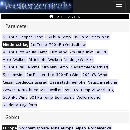
Toggle
naviga
Alle Modelle
Parameter
500 hPa Geopot. Höhe
850 hPa Temp.
850 hPa Stromlinien
Niederschlag
2m Temp
700 hPa Vertikalbew
850 hPa Pot. Äquiv. Temp
10m Wind
2m Taupunkt
CAPE/LI
Hohe Wolken
Mittelhohe Wolken
Niedrige Wolken
700 hPa Rel. Feuchte
Min/Max Temp.
Gesamtniederschlag
Spitzenwind
2m Rel. feuchte
300 hPa Wind
200 hPa Wind
Gesamtbedeckungsgrad
Gesamtschneehöhe
Neuschneehöhe
Gesamt-Neuschnee
Mittl. Wolken
850 hPa Temp. Abweichung
500 hPa Wind
50 hPa Temp
Schnee/Eis
Wellenhoehe
Niederschlagsform
Gebiet
Europa
Nordhemisphäre
Mitteleuropa
Alpen
Nordamerika