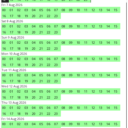
Fri 7 Aug 2026
00
01
02
03
04
05
06
07
08
09
10
11
12
13
14
15
16
17
18
19
20
21
22
23
Sat 8 Aug 2026
00
01
02
03
04
05
06
07
08
09
10
11
12
13
14
15
16
17
18
19
20
21
22
23
Sun 9 Aug 2026
00
01
02
03
04
05
06
07
08
09
10
11
12
13
14
15
16
17
18
19
20
21
22
23
Mon 10 Aug 2026
00
01
02
03
04
05
06
07
08
09
10
11
12
13
14
15
16
17
18
19
20
21
22
23
Tue 11 Aug 2026
00
01
02
03
04
05
06
07
08
09
10
11
12
13
14
15
16
17
18
19
20
21
22
23
Wed 12 Aug 2026
00
01
02
03
04
05
06
07
08
09
10
11
12
13
14
15
16
17
18
19
20
21
22
23
Thu 13 Aug 2026
00
01
02
03
04
05
06
07
08
09
10
11
12
13
14
15
16
17
18
19
20
21
22
23
Fri 14 Aug 2026
00
01
02
03
04
05
06
07
08
09
10
11
12
13
14
15