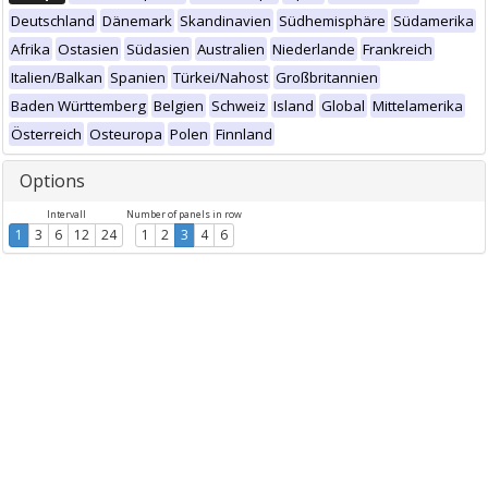
Deutschland
Dänemark
Skandinavien
Südhemisphäre
Südamerika
Afrika
Ostasien
Südasien
Australien
Niederlande
Frankreich
Italien/Balkan
Spanien
Türkei/Nahost
Großbritannien
Baden Württemberg
Belgien
Schweiz
Island
Global
Mittelamerika
Österreich
Osteuropa
Polen
Finnland
Options
Intervall
Number of panels in row
1
3
6
12
24
1
2
3
4
6