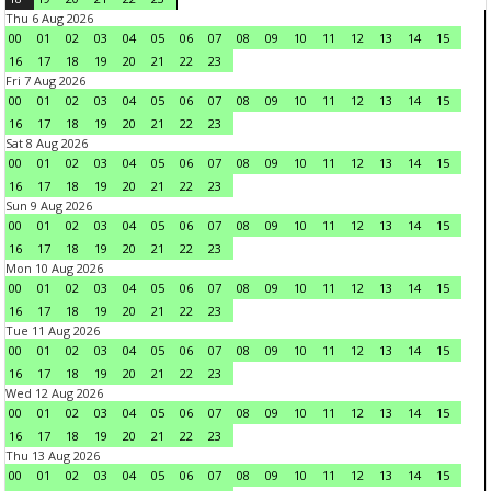
Thu 6 Aug 2026
00
01
02
03
04
05
06
07
08
09
10
11
12
13
14
15
16
17
18
19
20
21
22
23
Fri 7 Aug 2026
00
01
02
03
04
05
06
07
08
09
10
11
12
13
14
15
16
17
18
19
20
21
22
23
Sat 8 Aug 2026
00
01
02
03
04
05
06
07
08
09
10
11
12
13
14
15
16
17
18
19
20
21
22
23
Sun 9 Aug 2026
00
01
02
03
04
05
06
07
08
09
10
11
12
13
14
15
16
17
18
19
20
21
22
23
Mon 10 Aug 2026
00
01
02
03
04
05
06
07
08
09
10
11
12
13
14
15
16
17
18
19
20
21
22
23
Tue 11 Aug 2026
00
01
02
03
04
05
06
07
08
09
10
11
12
13
14
15
16
17
18
19
20
21
22
23
Wed 12 Aug 2026
00
01
02
03
04
05
06
07
08
09
10
11
12
13
14
15
16
17
18
19
20
21
22
23
Thu 13 Aug 2026
00
01
02
03
04
05
06
07
08
09
10
11
12
13
14
15