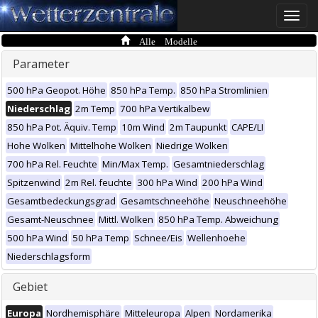
Toggle
naviga
Alle Modelle
Parameter
500 hPa Geopot. Höhe
850 hPa Temp.
850 hPa Stromlinien
Niederschlag
2m Temp
700 hPa Vertikalbew
850 hPa Pot. Äquiv. Temp
10m Wind
2m Taupunkt
CAPE/LI
Hohe Wolken
Mittelhohe Wolken
Niedrige Wolken
700 hPa Rel. Feuchte
Min/Max Temp.
Gesamtniederschlag
Spitzenwind
2m Rel. feuchte
300 hPa Wind
200 hPa Wind
Gesamtbedeckungsgrad
Gesamtschneehöhe
Neuschneehöhe
Gesamt-Neuschnee
Mittl. Wolken
850 hPa Temp. Abweichung
500 hPa Wind
50 hPa Temp
Schnee/Eis
Wellenhoehe
Niederschlagsform
Gebiet
Europa
Nordhemisphäre
Mitteleuropa
Alpen
Nordamerika