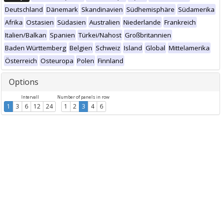
Deutschland
Dänemark
Skandinavien
Südhemisphäre
Südamerika
Afrika
Ostasien
Südasien
Australien
Niederlande
Frankreich
Italien/Balkan
Spanien
Türkei/Nahost
Großbritannien
Baden Württemberg
Belgien
Schweiz
Island
Global
Mittelamerika
Österreich
Osteuropa
Polen
Finnland
Options
Intervall
Number of panels in row
1
3
6
12
24
1
2
3
4
6