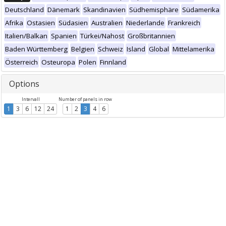
Deutschland
Dänemark
Skandinavien
Südhemisphäre
Südamerika
Afrika
Ostasien
Südasien
Australien
Niederlande
Frankreich
Italien/Balkan
Spanien
Türkei/Nahost
Großbritannien
Baden Württemberg
Belgien
Schweiz
Island
Global
Mittelamerika
Österreich
Osteuropa
Polen
Finnland
Options
Intervall
Number of panels in row
1
3
6
12
24
1
2
3
4
6