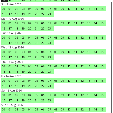
Sun 9 Aug 2026
00
01
02
03
04
05
06
07
08
09
10
11
12
13
14
15
16
17
18
19
20
21
22
23
Mon 10 Aug 2026
00
01
02
03
04
05
06
07
08
09
10
11
12
13
14
15
16
17
18
19
20
21
22
23
Tue 11 Aug 2026
00
01
02
03
04
05
06
07
08
09
10
11
12
13
14
15
16
17
18
19
20
21
22
23
Wed 12 Aug 2026
00
01
02
03
04
05
06
07
08
09
10
11
12
13
14
15
16
17
18
19
20
21
22
23
Thu 13 Aug 2026
00
01
02
03
04
05
06
07
08
09
10
11
12
13
14
15
16
17
18
19
20
21
22
23
Fri 14 Aug 2026
00
01
02
03
04
05
06
07
08
09
10
11
12
13
14
15
16
17
18
19
20
21
22
23
Sat 15 Aug 2026
00
01
02
03
04
05
06
07
08
09
10
11
12
13
14
15
16
17
18
19
20
21
22
23
Sun 16 Aug 2026
00
01
02
03
04
05
06
07
08
09
10
11
12
13
14
15