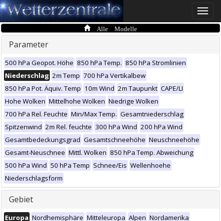
Toggle
naviga
Alle Modelle
Parameter
500 hPa Geopot. Höhe
850 hPa Temp.
850 hPa Stromlinien
Niederschlag
2m Temp
700 hPa Vertikalbew
850 hPa Pot. Äquiv. Temp
10m Wind
2m Taupunkt
CAPE/LI
Hohe Wolken
Mittelhohe Wolken
Niedrige Wolken
700 hPa Rel. Feuchte
Min/Max Temp.
Gesamtniederschlag
Spitzenwind
2m Rel. feuchte
300 hPa Wind
200 hPa Wind
Gesamtbedeckungsgrad
Gesamtschneehöhe
Neuschneehöhe
Gesamt-Neuschnee
Mittl. Wolken
850 hPa Temp. Abweichung
500 hPa Wind
50 hPa Temp
Schnee/Eis
Wellenhoehe
Niederschlagsform
Gebiet
Europa
Nordhemisphäre
Mitteleuropa
Alpen
Nordamerika