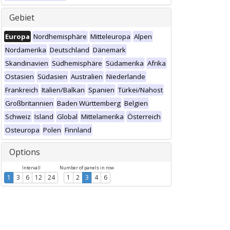
Gebiet
Europa
Nordhemisphäre
Mitteleuropa
Alpen
Nordamerika
Deutschland
Dänemark
Skandinavien
Südhemisphäre
Südamerika
Afrika
Ostasien
Südasien
Australien
Niederlande
Frankreich
Italien/Balkan
Spanien
Türkei/Nahost
Großbritannien
Baden Württemberg
Belgien
Schweiz
Island
Global
Mittelamerika
Österreich
Osteuropa
Polen
Finnland
Options
Intervall
Number of panels in row
1
3
6
12
24
1
2
3
4
6