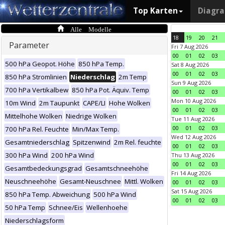
Top Karten
Diagr
Alle Modelle
18
19
20
21
Parameter
Fri 7 Aug 2026
00
01
02
03
500 hPa Geopot. Höhe
850 hPa Temp.
Sat 8 Aug 2026
00
01
02
03
850 hPa Stromlinien
Niederschlag
2m Temp
Sun 9 Aug 2026
700 hPa Vertikalbew
850 hPa Pot. Äquiv. Temp
00
01
02
03
Mon 10 Aug 2026
10m Wind
2m Taupunkt
CAPE/LI
Hohe Wolken
00
01
02
03
Mittelhohe Wolken
Niedrige Wolken
Tue 11 Aug 2026
00
01
02
03
700 hPa Rel. Feuchte
Min/Max Temp.
Wed 12 Aug 2026
Gesamtniederschlag
Spitzenwind
2m Rel. feuchte
00
01
02
03
300 hPa Wind
200 hPa Wind
Thu 13 Aug 2026
00
01
02
03
Gesamtbedeckungsgrad
Gesamtschneehöhe
Fri 14 Aug 2026
Neuschneehöhe
Gesamt-Neuschnee
Mittl. Wolken
00
01
02
03
Sat 15 Aug 2026
850 hPa Temp. Abweichung
500 hPa Wind
00
01
02
03
50 hPa Temp
Schnee/Eis
Wellenhoehe
Niederschlagsform