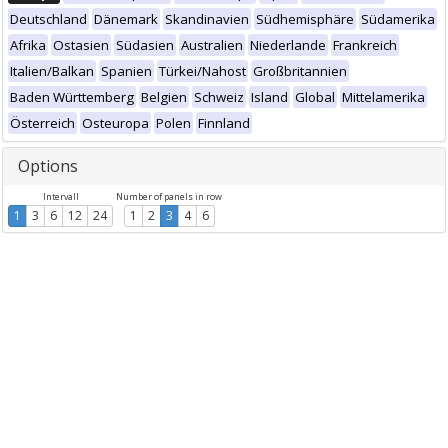
Deutschland
Dänemark
Skandinavien
Südhemisphäre
Südamerika
Afrika
Ostasien
Südasien
Australien
Niederlande
Frankreich
Italien/Balkan
Spanien
Türkei/Nahost
Großbritannien
Baden Württemberg
Belgien
Schweiz
Island
Global
Mittelamerika
Österreich
Osteuropa
Polen
Finnland
Options
Intervall
Number of panels in row
1
3
6
12
24
1
2
3
4
6