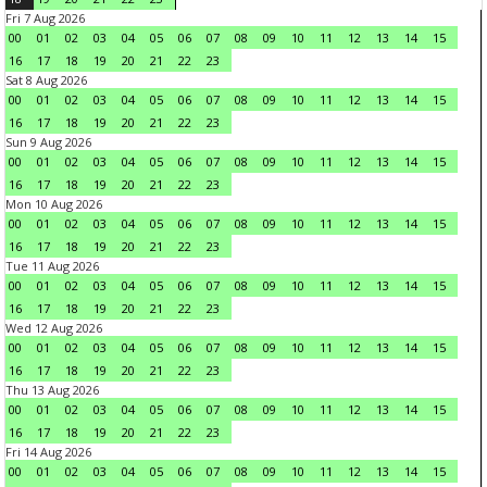
Fri 7 Aug 2026
00
01
02
03
04
05
06
07
08
09
10
11
12
13
14
15
16
17
18
19
20
21
22
23
Sat 8 Aug 2026
00
01
02
03
04
05
06
07
08
09
10
11
12
13
14
15
16
17
18
19
20
21
22
23
Sun 9 Aug 2026
00
01
02
03
04
05
06
07
08
09
10
11
12
13
14
15
16
17
18
19
20
21
22
23
Mon 10 Aug 2026
00
01
02
03
04
05
06
07
08
09
10
11
12
13
14
15
16
17
18
19
20
21
22
23
Tue 11 Aug 2026
00
01
02
03
04
05
06
07
08
09
10
11
12
13
14
15
16
17
18
19
20
21
22
23
Wed 12 Aug 2026
00
01
02
03
04
05
06
07
08
09
10
11
12
13
14
15
16
17
18
19
20
21
22
23
Thu 13 Aug 2026
00
01
02
03
04
05
06
07
08
09
10
11
12
13
14
15
16
17
18
19
20
21
22
23
Fri 14 Aug 2026
00
01
02
03
04
05
06
07
08
09
10
11
12
13
14
15