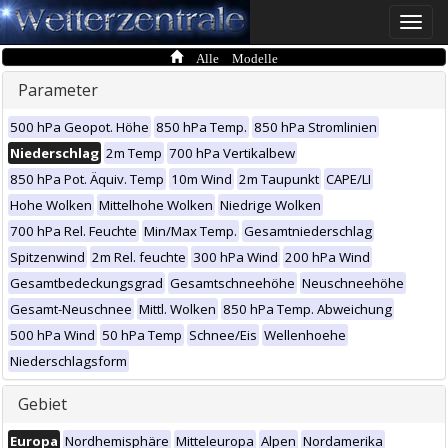
Toggle
naviga
Alle Modelle
Parameter
500 hPa Geopot. Höhe
850 hPa Temp.
850 hPa Stromlinien
Niederschlag
2m Temp
700 hPa Vertikalbew
850 hPa Pot. Äquiv. Temp
10m Wind
2m Taupunkt
CAPE/LI
Hohe Wolken
Mittelhohe Wolken
Niedrige Wolken
700 hPa Rel. Feuchte
Min/Max Temp.
Gesamtniederschlag
Spitzenwind
2m Rel. feuchte
300 hPa Wind
200 hPa Wind
Gesamtbedeckungsgrad
Gesamtschneehöhe
Neuschneehöhe
Gesamt-Neuschnee
Mittl. Wolken
850 hPa Temp. Abweichung
500 hPa Wind
50 hPa Temp
Schnee/Eis
Wellenhoehe
Niederschlagsform
Gebiet
Europa
Nordhemisphäre
Mitteleuropa
Alpen
Nordamerika