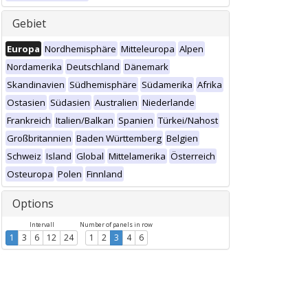
Gebiet
Europa
Nordhemisphäre
Mitteleuropa
Alpen
Nordamerika
Deutschland
Dänemark
Skandinavien
Südhemisphäre
Südamerika
Afrika
Ostasien
Südasien
Australien
Niederlande
Frankreich
Italien/Balkan
Spanien
Türkei/Nahost
Großbritannien
Baden Württemberg
Belgien
Schweiz
Island
Global
Mittelamerika
Österreich
Osteuropa
Polen
Finnland
Options
Intervall
Number of panels in row
1
3
6
12
24
1
2
3
4
6