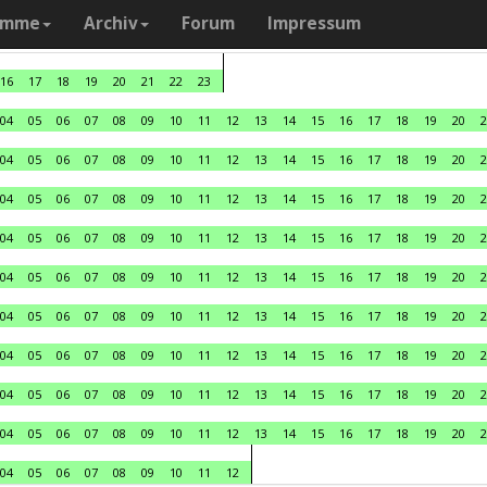
amme
Archiv
Forum
Impressum
16
17
18
19
20
21
22
23
04
05
06
07
08
09
10
11
12
13
14
15
16
17
18
19
20
2
04
05
06
07
08
09
10
11
12
13
14
15
16
17
18
19
20
2
04
05
06
07
08
09
10
11
12
13
14
15
16
17
18
19
20
2
04
05
06
07
08
09
10
11
12
13
14
15
16
17
18
19
20
2
04
05
06
07
08
09
10
11
12
13
14
15
16
17
18
19
20
2
04
05
06
07
08
09
10
11
12
13
14
15
16
17
18
19
20
2
04
05
06
07
08
09
10
11
12
13
14
15
16
17
18
19
20
2
04
05
06
07
08
09
10
11
12
13
14
15
16
17
18
19
20
2
04
05
06
07
08
09
10
11
12
13
14
15
16
17
18
19
20
2
04
05
06
07
08
09
10
11
12