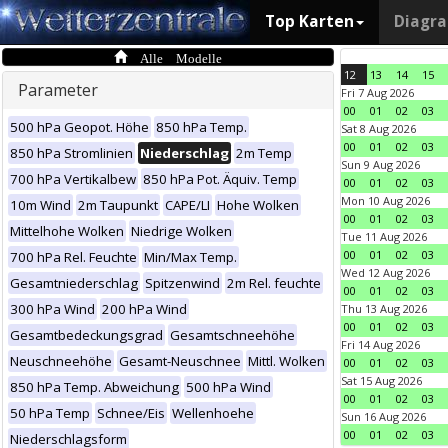
Top Karten
Diagr
Alle Modelle
12
13
14
15
Parameter
Fri 7 Aug 2026
00
01
02
03
500 hPa Geopot. Höhe
850 hPa Temp.
Sat 8 Aug 2026
00
01
02
03
850 hPa Stromlinien
Niederschlag
2m Temp
Sun 9 Aug 2026
700 hPa Vertikalbew
850 hPa Pot. Äquiv. Temp
00
01
02
03
Mon 10 Aug 2026
10m Wind
2m Taupunkt
CAPE/LI
Hohe Wolken
00
01
02
03
Mittelhohe Wolken
Niedrige Wolken
Tue 11 Aug 2026
00
01
02
03
700 hPa Rel. Feuchte
Min/Max Temp.
Wed 12 Aug 2026
Gesamtniederschlag
Spitzenwind
2m Rel. feuchte
00
01
02
03
300 hPa Wind
200 hPa Wind
Thu 13 Aug 2026
00
01
02
03
Gesamtbedeckungsgrad
Gesamtschneehöhe
Fri 14 Aug 2026
Neuschneehöhe
Gesamt-Neuschnee
Mittl. Wolken
00
01
02
03
Sat 15 Aug 2026
850 hPa Temp. Abweichung
500 hPa Wind
00
01
02
03
50 hPa Temp
Schnee/Eis
Wellenhoehe
Sun 16 Aug 2026
00
01
02
03
Niederschlagsform