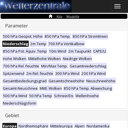
Toggle
naviga
Alle Modelle
Parameter
500 hPa Geopot. Höhe
850 hPa Temp.
850 hPa Stromlinien
Niederschlag
2m Temp
700 hPa Vertikalbew
850 hPa Pot. Äquiv. Temp
10m Wind
2m Taupunkt
CAPE/LI
Hohe Wolken
Mittelhohe Wolken
Niedrige Wolken
700 hPa Rel. Feuchte
Min/Max Temp.
Gesamtniederschlag
Spitzenwind
2m Rel. feuchte
300 hPa Wind
200 hPa Wind
Gesamtbedeckungsgrad
Gesamtschneehöhe
Neuschneehöhe
Gesamt-Neuschnee
Mittl. Wolken
850 hPa Temp. Abweichung
500 hPa Wind
50 hPa Temp
Schnee/Eis
Wellenhoehe
Niederschlagsform
Gebiet
Europa
Nordhemisphäre
Mitteleuropa
Alpen
Nordamerika