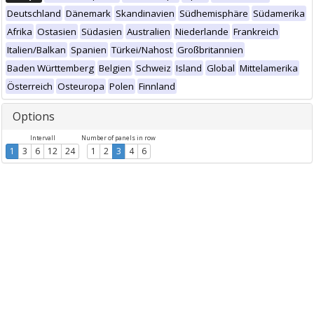
Deutschland
Dänemark
Skandinavien
Südhemisphäre
Südamerika
Afrika
Ostasien
Südasien
Australien
Niederlande
Frankreich
Italien/Balkan
Spanien
Türkei/Nahost
Großbritannien
Baden Württemberg
Belgien
Schweiz
Island
Global
Mittelamerika
Österreich
Osteuropa
Polen
Finnland
Options
Intervall
Number of panels in row
1
3
6
12
24
1
2
3
4
6